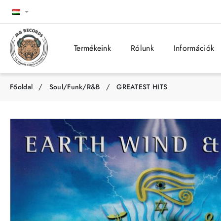
Termékeink
Rólunk
Információk
Soul/Funk/R&B
GREATEST HITS
h
o
m
e