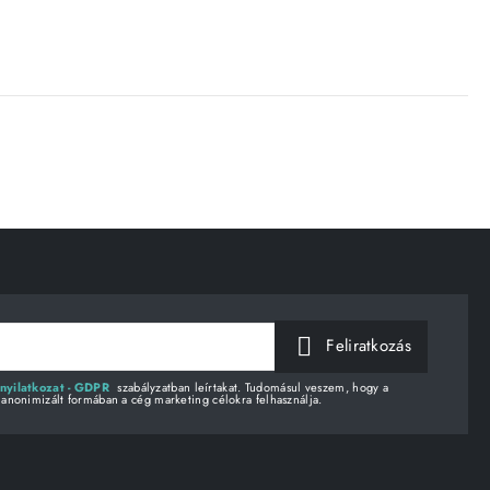
Feliratkozás
nyilatkozat - GDPR
szabályzatban leírtakat. Tudomásul veszem, hogy a
 anonimizált formában a cég marketing célokra felhasználja.