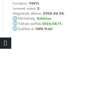
Formátum:
VINYL
Lemezek száma:
2
Megjelenés dátuma:
2026.06.05.
ⓘ
Elérhetőség:
Raktáron
ⓘ
2026.08.11.
Várható szállítás:
ⓘ
1390 Ft-tól
Szállítási ár: