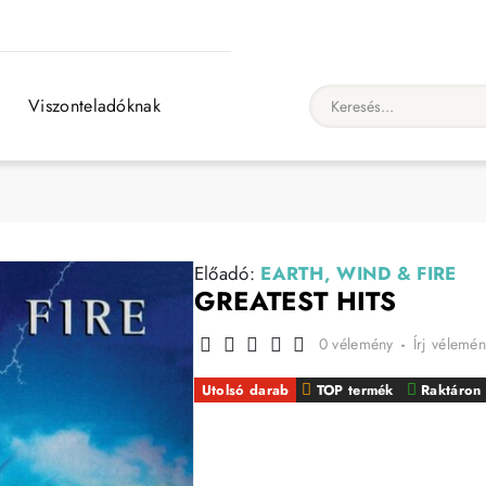
Viszonteladóknak
Keresés...
Előadó:
EARTH, WIND & FIRE
GREATEST HITS
0 vélemény
-
Írj vélemén
Utolsó darab
TOP termék
Raktáron