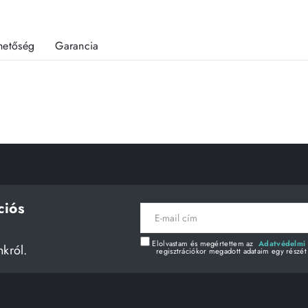
rhetőség
Garancia
ciós
E-
mail
cím
Elolvastam és megértettem az
Adatvédelmi 
nkról.
regisztrációkor megadott adataim egy részét