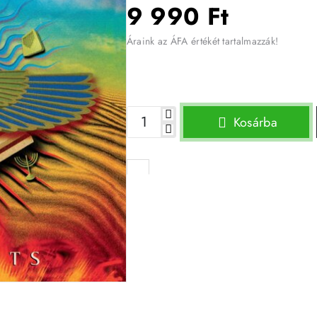
9 990 Ft
Áraink az ÁFA értékét tartalmazzák!
Kosárba