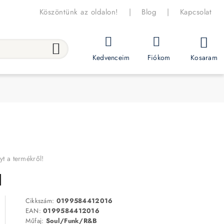
Köszöntünk az oldalon!
|
Blog
|
Kapcsolat
Kosaram
Kedvenceim
Fiókom
yt a termékről!
Cikkszám:
0199584412016
EAN:
0199584412016
Műfaj:
Soul/Funk/R&B