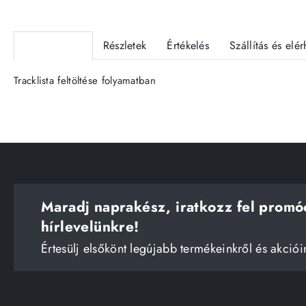
Termékleírás
Részletek
Értékelés
Szállítás és elé
Tracklista feltöltése folyamatban
Maradj naprakész, iratkozz fel promó
hírlevelünkre!
Értesülj elsőkönt legújabb termékeinkről és akciói