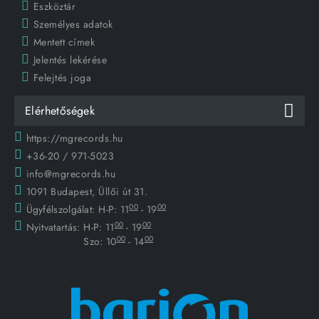
Eszköztár
Személyes adatok
Mentett címek
Jelentés lekérése
Felejtés joga
Elérhetőségek
https://mgrecords.hu
+36-20 / 971-5023
info@mgrecords.hu
1091 Budapest, Üllői út 31.
00
00
Ügyfélszolgálat:
H-P: 11
- 19
00
00
Nyitvatartás:
H-P: 11
- 19
00
00
Szo: 10
- 14