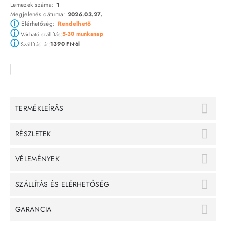
Lemezek száma:
1
Megjelenés dátuma:
2026.03.27.
ⓘ
Elérhetőség:
Rendelhető
ⓘ
5-30 munkanap
Várható szállítás:
ⓘ
1390 Ft-tól
Szállítási ár:
TERMÉKLEÍRÁS
RÉSZLETEK
VÉLEMÉNYEK
SZÁLLÍTÁS ÉS ELÉRHETŐSÉG
GARANCIA