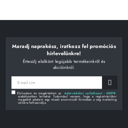
Maradj naprakész, iratkozz fel promóciós
hírlevelünkre!
Értesülj elsőkönt legújabb termékeinkről és
akcióinkról.
E-
mail
cím
Elolvastam és megértettem az
Adatvédelmi nyilatkozat - GDPR
szabályzatban leírtakat. Tudomásul veszem, hogy a regisztrációkor
megadott adataim egy részét anonimizált formában a cég marketing
célokra felhasználja.