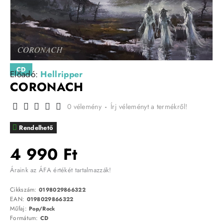
CD
Előadó:
Hellripper
CORONACH
0 vélemény
-
Írj véleményt a termékről!
Rendelhető
4 990 Ft
Áraink az ÁFA értékét tartalmazzák!
Cikkszám:
0198029866322
EAN:
0198029866322
Műfaj:
Pop/Rock
Formátum:
CD