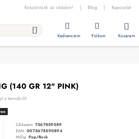
Köszöntünk az oldalon!
|
Blog
|
Kapcsolat
Kosaram
Kedvenceim
Fiókom
G (140 GR 12" PINK)
yt a termékről!
ron
Cikkszám:
7567859089
EAN:
0075678590894
Műfaj:
Pop/Rock