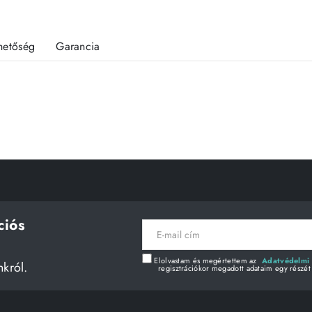
rhetőség
Garancia
ciós
E-
mail
cím
Elolvastam és megértettem az
Adatvédelmi 
nkról.
regisztrációkor megadott adataim egy részét