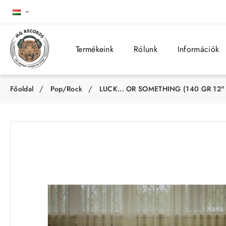
Termékeink
Rólunk
Információk
Pop/Rock
LUCK... OR SOMETHING (140 GR 12"
h
o
m
e