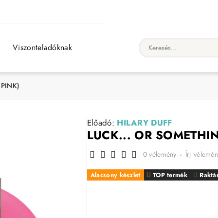
Viszonteladóknak
Keresés...
 PINK)
Előadó:
HILARY DUFF
LUCK... OR SOMETHIN
0 vélemény
-
Írj vélemén
Alacsony készlet
TOP termék
Raktá