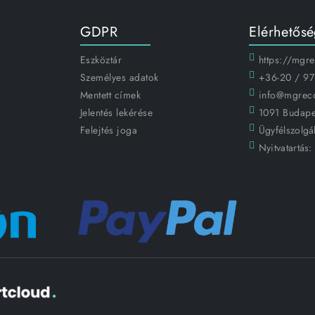
GDPR
Elérhetős
Eszköztár
https://mgr
Személyes adatok
+36-20 / 97
Mentett címek
info@mgrec
Jelentés lekérése
1091 Budapes
Felejtés joga
Ügyfélszolgál
Nyitvatartás: