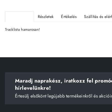
Termékleírás
Részletek
Értékelés
Szállítás és elé
Tracklista hamarosan!
Maradj naprakész, iratkozz fel promó
hírlevelünkre!
Értesülj elsőkönt legújabb termékeinkről és akciói