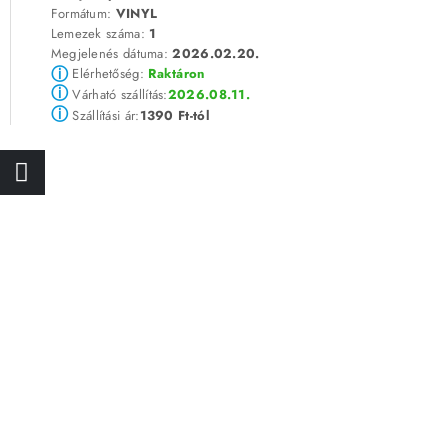
Formátum:
VINYL
Lemezek száma:
1
Megjelenés dátuma:
2026.02.20.
ⓘ
Elérhetőség:
Raktáron
ⓘ
2026.08.11.
Várható szállítás:
ⓘ
1390 Ft-tól
Szállítási ár: