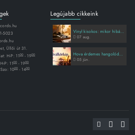
égek
Legújabb cikkeink
ecords.hu
Vinyl kisokos: mikor hibás a lemez, és hogyan vigyázz rá?
1-5023
07
aug.
ords.hu
t, Üllői út 31.
Hova érdemes hangolódni idén nyáron?
00
00
at:
H-P: 11
- 19
05
jún.
00
00
H-P: 11
- 19
00
00
Szo: 10
- 14