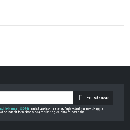
Feliratkozás
nyilatkozat - GDPR
szabályzatban leírtakat. Tudomásul veszem, hogy a
 anonimizált formában a cég marketing célokra felhasználja.