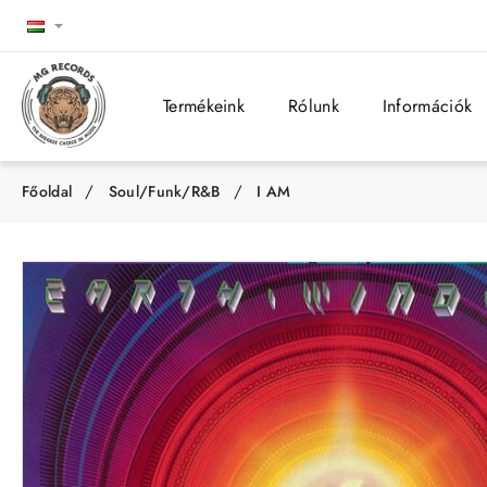
Termékeink
Rólunk
Információk
Soul/Funk/R&B
I AM
h
o
m
e