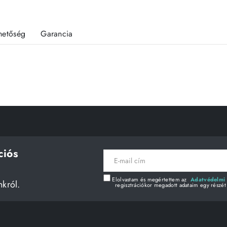
rhetőség
Garancia
ciós
E-
mail
cím
Elolvastam és megértettem az
Adatvédelmi 
nkról.
regisztrációkor megadott adataim egy részét