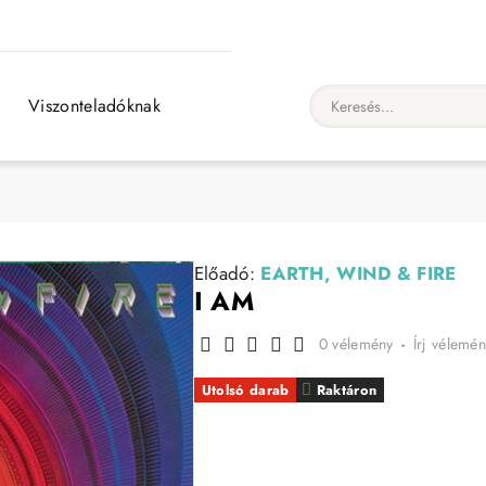
Viszonteladóknak
Keresés...
Előadó:
EARTH, WIND & FIRE
I AM
0 vélemény
-
Írj vélemén
Utolsó darab
Raktáron