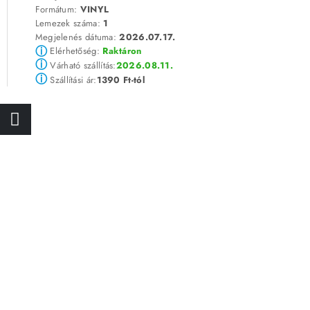
Formátum:
VINYL
Lemezek száma:
1
Megjelenés dátuma:
2026.07.17.
ⓘ
Elérhetőség:
Raktáron
ⓘ
2026.08.11.
Várható szállítás:
ⓘ
1390 Ft-tól
Szállítási ár: