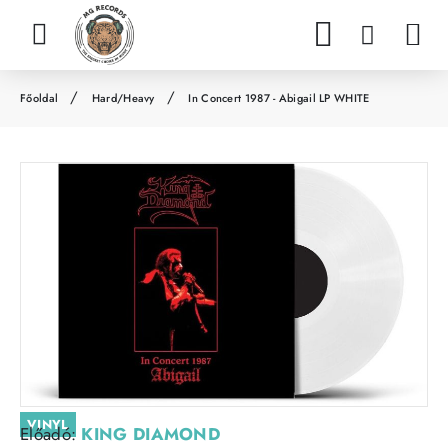
Hard/Heavy
In Concert 1987 - Abigail LP WHITE
h
o
m
e
VINYL
Előadó:
KING DIAMOND