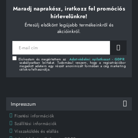
Maradj naprakész, iratkozz fel promóciós
hírlevelünkre!
Értesülj elsőkönt legújabb termékeinkről és
akcióinkról.
E-
mail
cím
Elolvastam és megértettem az
Adatvédelmi nyilatkozat - GDPR
szabályzatban leírtakat. Tudomásul veszem, hogy a regisztrációkor
megadott adataim egy részét anonimizált formában a cég marketing
célokra felhasználja.
Impresszum
Fizetési információk
Szállítási információk
Visszaküldés és elállás