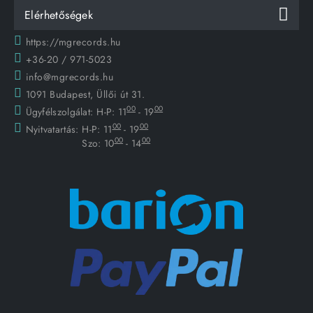
Elérhetőségek
https://mgrecords.hu
+36-20 / 971-5023
info@mgrecords.hu
1091 Budapest, Üllői út 31.
00
00
Ügyfélszolgálat:
H-P: 11
- 19
00
00
Nyitvatartás:
H-P: 11
- 19
00
00
Szo: 10
- 14