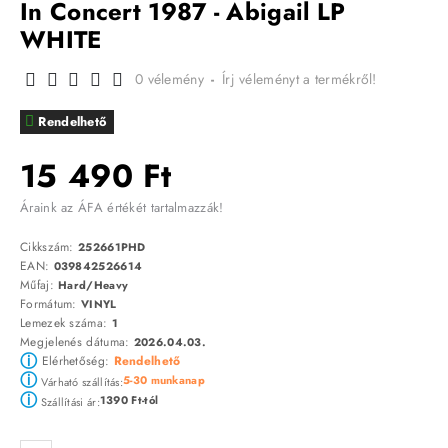
In Concert 1987 - Abigail LP
WHITE
0 vélemény
-
Írj véleményt a termékről!
Rendelhető
15 490 Ft
Áraink az ÁFA értékét tartalmazzák!
Cikkszám:
252661PHD
EAN:
039842526614
Műfaj:
Hard/Heavy
Formátum:
VINYL
Lemezek száma:
1
Megjelenés dátuma:
2026.04.03.
ⓘ
Elérhetőség:
Rendelhető
ⓘ
5-30 munkanap
Várható szállítás:
ⓘ
1390 Ft-tól
Szállítási ár: