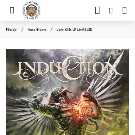
Hard/Heavy
Love Kills LP MARBLED
h
o
m
e