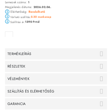
Lemezek száma:
1
Megjelenés dátuma:
2026.02.06.
ⓘ
Elérhetőség:
Rendelhető
ⓘ
5-30 munkanap
Várható szállítás:
ⓘ
1390 Ft-tól
Szállítási ár:
TERMÉKLEÍRÁS
RÉSZLETEK
VÉLEMÉNYEK
SZÁLLÍTÁS ÉS ELÉRHETŐSÉG
GARANCIA