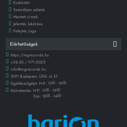
Eszköztár
Személyes adatok
Mentett címek
Jelentés lekérése
Felejtés joga
Elérhetőségek
https://mgrecords.hu
+36-20 / 971-5023
info@mgrecords.hu
1091 Budapest, Üllői út 31.
00
00
Ügyfélszolgálat:
H-P: 11
- 19
00
00
Nyitvatartás:
H-P: 11
- 19
00
00
Szo: 10
- 14