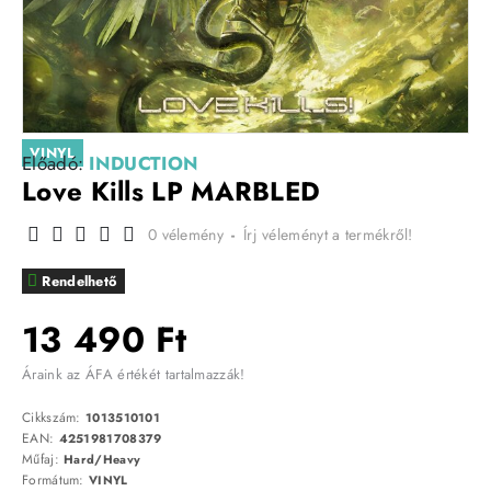
VINYL
Előadó:
INDUCTION
Love Kills LP MARBLED
0 vélemény
-
Írj véleményt a termékről!
Rendelhető
13 490 Ft
Áraink az ÁFA értékét tartalmazzák!
Cikkszám:
1013510101
EAN:
4251981708379
Műfaj:
Hard/Heavy
Formátum:
VINYL