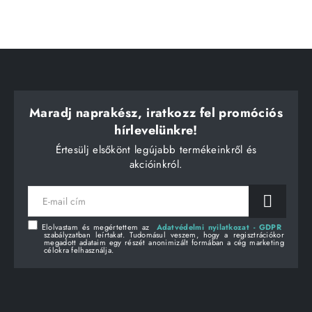
Maradj naprakész, iratkozz fel promóciós
hírlevelünkre!
Értesülj elsőkönt legújabb termékeinkről és
akcióinkról.
E-
mail
cím
Elolvastam és megértettem az
Adatvédelmi nyilatkozat - GDPR
szabályzatban leírtakat. Tudomásul veszem, hogy a regisztrációkor
megadott adataim egy részét anonimizált formában a cég marketing
célokra felhasználja.