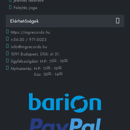
Jelentés lekérése
Felejtés joga
Elérhetőségek
https://mgrecords.hu
+36-20 / 971-5023
info@mgrecords.hu
1091 Budapest, Üllői út 31.
00
00
Ügyfélszolgálat:
H-P: 11
- 19
00
00
Nyitvatartás:
H-P: 11
- 19
00
00
Szo: 10
- 14