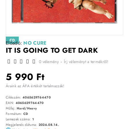
CD
Előadó:
NO CURE
IT IS GOING TO GET DARK
0 vélemény
-
Írj véleményt a termékről!
5 990 Ft
Áraink az ÁFA értékét tartalmazzák!
Cikkszám:
4065629764470
EAN:
4065629764470
Műfaj:
Hard/Heavy
Formátum:
CD
Lemezek száma:
1
Megjelenés dátuma:
2026.08.14.