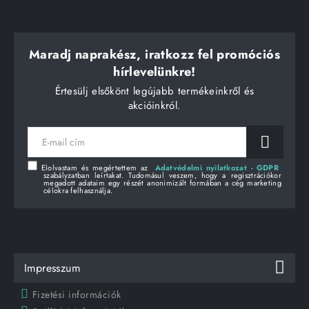
Maradj naprakész, iratkozz fel promóciós
hírlevelünkre!
Értesülj elsőkönt legújabb termékeinkről és
akcióinkról.
E-
mail
cím
Elolvastam és megértettem az
Adatvédelmi nyilatkozat - GDPR
szabályzatban leírtakat. Tudomásul veszem, hogy a regisztrációkor
megadott adataim egy részét anonimizált formában a cég marketing
célokra felhasználja.
Impresszum
Fizetési információk