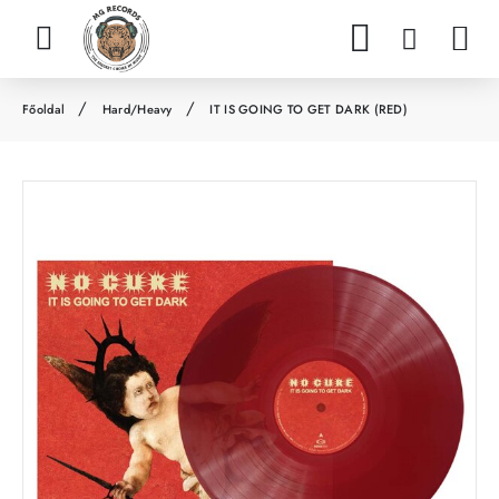
Hard/Heavy
IT IS GOING TO GET DARK (RED)
h
o
m
e