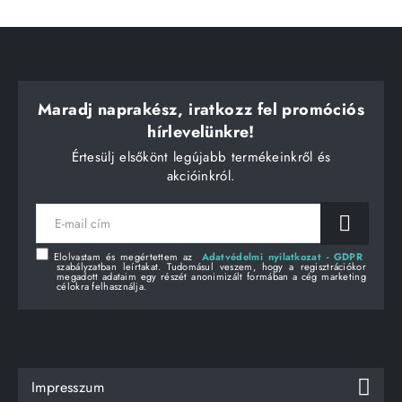
Maradj naprakész, iratkozz fel promóciós
hírlevelünkre!
Értesülj elsőkönt legújabb termékeinkről és
akcióinkról.
E-
mail
cím
Elolvastam és megértettem az
Adatvédelmi nyilatkozat - GDPR
szabályzatban leírtakat. Tudomásul veszem, hogy a regisztrációkor
megadott adataim egy részét anonimizált formában a cég marketing
célokra felhasználja.
Impresszum