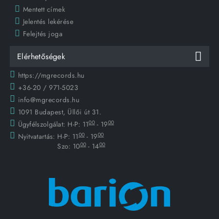
Mentett címek
Jelentés lekérése
Felejtés joga
Elérhetőségek
https://mgrecords.hu
+36-20 / 971-5023
info@mgrecords.hu
1091 Budapest, Üllői út 31.
00
00
Ügyfélszolgálat:
H-P: 11
- 19
00
00
Nyitvatartás:
H-P: 11
- 19
00
00
Szo: 10
- 14