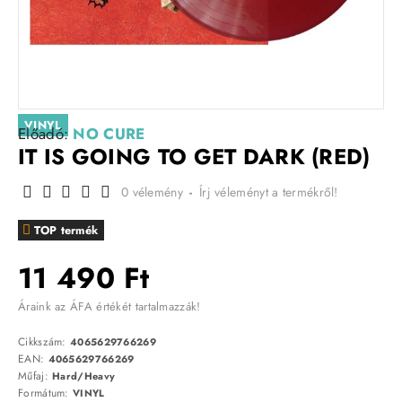
VINYL
Előadó:
NO CURE
IT IS GOING TO GET DARK (RED)
0 vélemény
-
Írj véleményt a termékről!
TOP termék
11 490 Ft
Áraink az ÁFA értékét tartalmazzák!
Cikkszám:
4065629766269
EAN:
4065629766269
Műfaj:
Hard/Heavy
Formátum:
VINYL