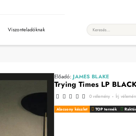
Viszonteladóknak
Keresés...
Előadó:
JAMES BLAKE
Trying Times LP BLAC
0 vélemény
-
Írj vélemén
Alacsony készlet
TOP termék
Raktá