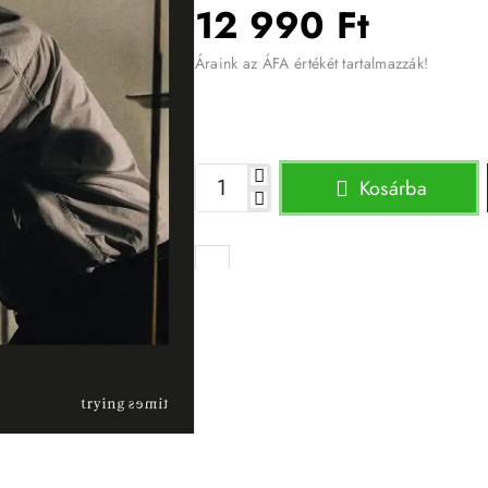
12 990 Ft
Áraink az ÁFA értékét tartalmazzák!
Kosárba