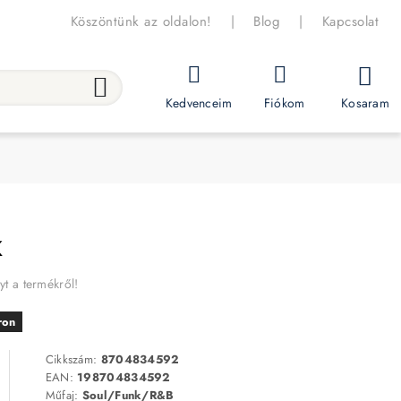
Köszöntünk az oldalon!
|
Blog
|
Kapcsolat
Kosaram
Kedvenceim
Fiókom
K
yt a termékről!
ron
Cikkszám:
8704834592
EAN:
198704834592
Műfaj:
Soul/Funk/R&B