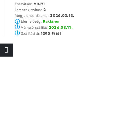
Formátum:
VINYL
Lemezek száma:
2
Megjelenés dátuma:
2026.03.13.
ⓘ
Elérhetőség:
Raktáron
ⓘ
2026.08.11.
Várható szállítás:
ⓘ
1390 Ft-tól
Szállítási ár: