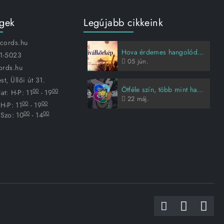
égek
Legújabb cikkeink
ecords.hu
Hova érdemes hangolódni idén nyáron?
1-5023
05
jún.
ords.hu
t, Üllői út 31.
Ötféle szín, több mint harmincöt évnyi Animal Cannibals-sztori
00
00
at:
H-P: 11
- 19
22
máj.
00
00
H-P: 11
- 19
00
00
Szo: 10
- 14