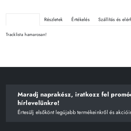
Termékleírás
Részletek
Értékelés
Szállítás és elé
Tracklista hamarosan!
Maradj naprakész, iratkozz fel promó
hírlevelünkre!
Értesülj elsőkönt legújabb termékeinkről és akciói