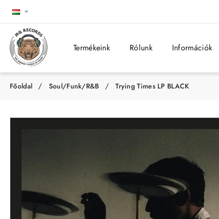
Termékeink
Rólunk
Információk
Soul/Funk/R&B
Trying Times LP BLACK
h
o
m
e