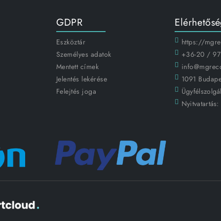
GDPR
Elérhetős
Eszköztár
https://mgr
Személyes adatok
+36-20 / 97
Mentett címek
info@mgrec
Jelentés lekérése
1091 Budapes
Felejtés joga
Ügyfélszolgál
Nyitvatartás: