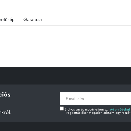
rhetőség
Garancia
ciós
E-
mail
cím
Elolvastam és megértettem az
Adatvédelmi 
nkról.
regisztrációkor megadott adataim egy részét