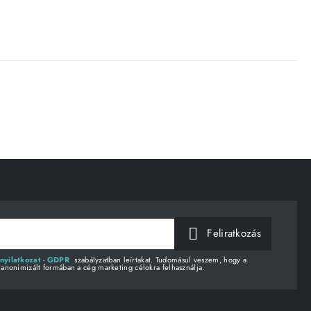
Feliratkozás
nyilatkozat - GDPR
szabályzatban leírtakat. Tudomásul veszem, hogy a
 anonimizált formában a cég marketing célokra felhasználja.