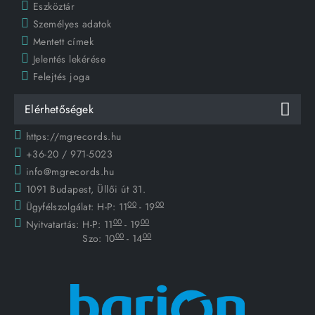
Eszköztár
Személyes adatok
Mentett címek
Jelentés lekérése
Felejtés joga
Elérhetőségek
https://mgrecords.hu
+36-20 / 971-5023
info@mgrecords.hu
1091 Budapest, Üllői út 31.
00
00
Ügyfélszolgálat:
H-P: 11
- 19
00
00
Nyitvatartás:
H-P: 11
- 19
00
00
Szo: 10
- 14