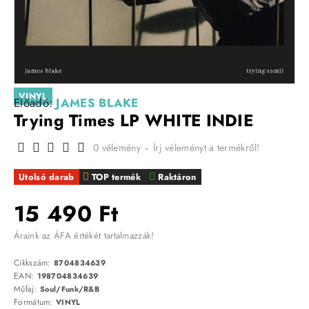
VINYL
Előadó:
JAMES BLAKE
Trying Times LP WHITE INDIE
0 vélemény
-
Írj véleményt a termékről!
Utolsó darab
TOP termék
Raktáron
15 490 Ft
Áraink az ÁFA értékét tartalmazzák!
Cikkszám:
8704834639
EAN:
198704834639
Műfaj:
Soul/Funk/R&B
Formátum:
VINYL