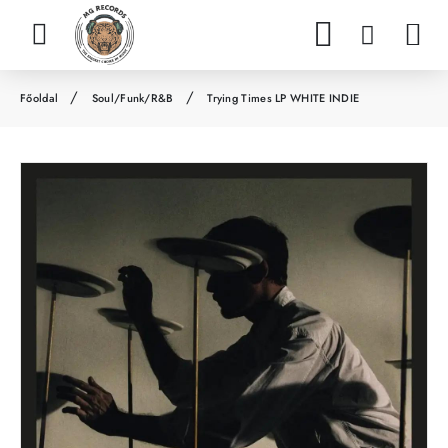
Soul/Funk/R&B
Trying Times LP WHITE INDIE
h
o
m
e