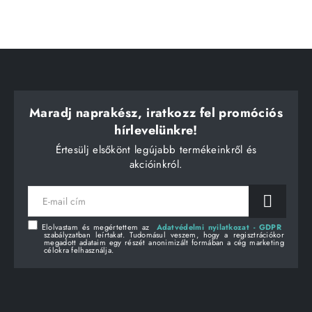
Maradj naprakész, iratkozz fel promóciós
hírlevelünkre!
Értesülj elsőkönt legújabb termékeinkről és
akcióinkról.
E-
mail
cím
Elolvastam és megértettem az
Adatvédelmi nyilatkozat - GDPR
szabályzatban leírtakat. Tudomásul veszem, hogy a regisztrációkor
megadott adataim egy részét anonimizált formában a cég marketing
célokra felhasználja.