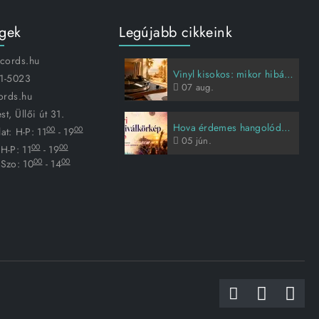
égek
Legújabb cikkeink
ecords.hu
Vinyl kisokos: mikor hibás a lemez, és hogyan vigyázz rá?
1-5023
07
aug.
ords.hu
t, Üllői út 31.
Hova érdemes hangolódni idén nyáron?
00
00
at:
H-P: 11
- 19
05
jún.
00
00
H-P: 11
- 19
00
00
Szo: 10
- 14