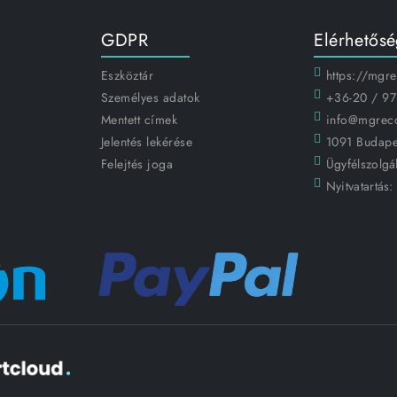
GDPR
Elérhetős
Eszköztár
https://mgr
Személyes adatok
+36-20 / 97
Mentett címek
info@mgrec
Jelentés lekérése
1091 Budapes
Felejtés joga
Ügyfélszolgál
Nyitvatartás: