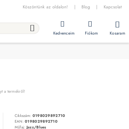
Köszöntünk az oldalon!
|
Blog
|
Kapcsolat
Kosaram
Kedvenceim
Fiókom
yt a termékről!
Cikkszám:
0198029892710
EAN:
0198029892710
Műfaj:
Jazz/Blues