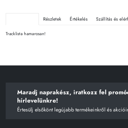
Termékleírás
Részletek
Értékelés
Szállítás és elé
Tracklista hamarosan!
Maradj naprakész, iratkozz fel promó
hírlevelünkre!
Értesülj elsőkönt legújabb termékeinkről és akciói