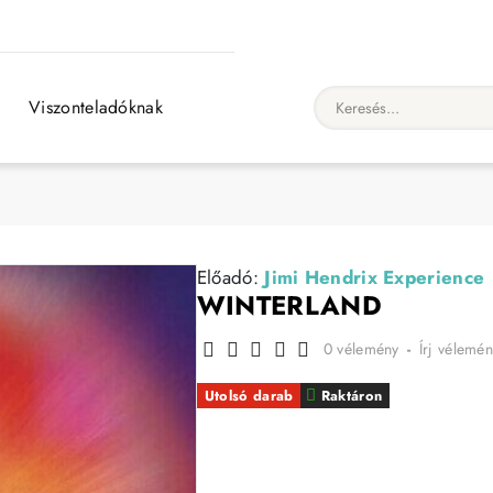
Viszonteladóknak
Keresés...
Előadó:
Jimi Hendrix Experience
WINTERLAND
0 vélemény
-
Írj vélemén
Utolsó darab
Raktáron