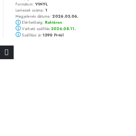
Formátum:
VINYL
Lemezek száma:
1
Megjelenés dátuma:
2026.03.06.
ⓘ
Elérhetőség:
Raktáron
ⓘ
2026.08.11.
Várható szállítás:
ⓘ
1390 Ft-tól
Szállítási ár: