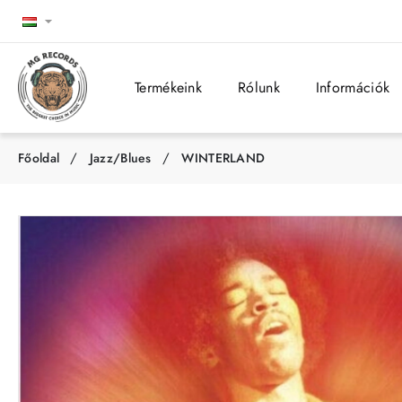
Termékeink
Rólunk
Információk
Jazz/Blues
WINTERLAND
h
o
m
e