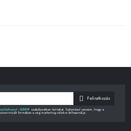
Feliratkozás
nyilatkozat - GDPR
szabályzatban leírtakat. Tudomásul veszem, hogy a
 anonimizált formában a cég marketing célokra felhasználja.