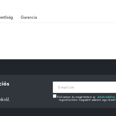
rhetőség
Garancia
ciós
E-
mail
cím
Elolvastam és megértettem az
Adatvédelmi 
nkról.
regisztrációkor megadott adataim egy részét