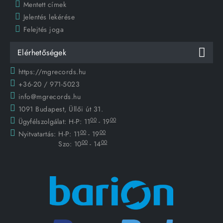
Mentett címek
Jelentés lekérése
Felejtés joga
Elérhetőségek
https://mgrecords.hu
+36-20 / 971-5023
info@mgrecords.hu
1091 Budapest, Üllői út 31.
00
00
Ügyfélszolgálat:
H-P: 11
- 19
00
00
Nyitvatartás:
H-P: 11
- 19
00
00
Szo: 10
- 14