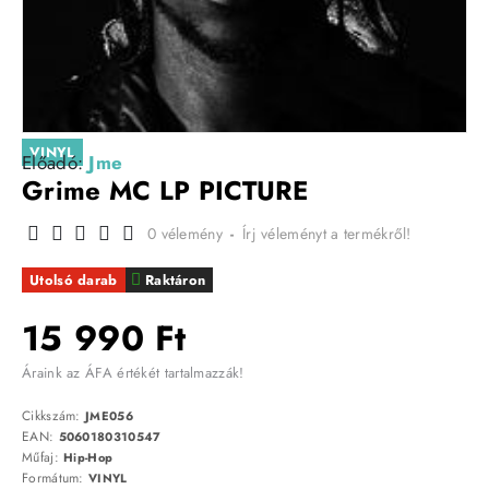
VINYL
Előadó:
Jme
Grime MC LP PICTURE
0 vélemény
-
Írj véleményt a termékről!
Utolsó darab
Raktáron
15 990 Ft
Áraink az ÁFA értékét tartalmazzák!
Cikkszám:
JME056
EAN:
5060180310547
Műfaj:
Hip-Hop
Formátum:
VINYL