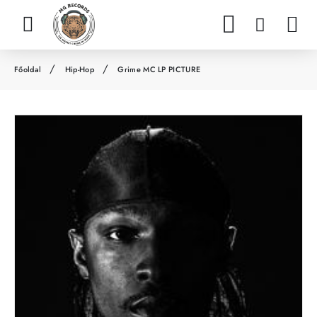
Hip-Hop
Grime MC LP PICTURE
h
o
m
e