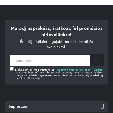
Maradj naprakész, iratkozz fel promóciós
hírlevelünkre!
Értesülj elsőkönt legújabb termékeinkről és
akcióinkról.
E-
mail
cím
Elolvastam és megértettem az
Adatvédelmi nyilatkozat - GDPR
szabályzatban leírtakat. Tudomásul veszem, hogy a regisztrációkor
megadott adataim egy részét anonimizált formában a cég marketing
célokra felhasználja.
Impresszum