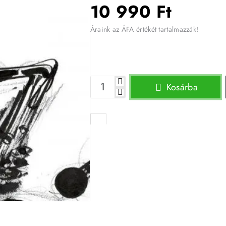
10 990 Ft
Áraink az ÁFA értékét tartalmazzák!
Kosárba