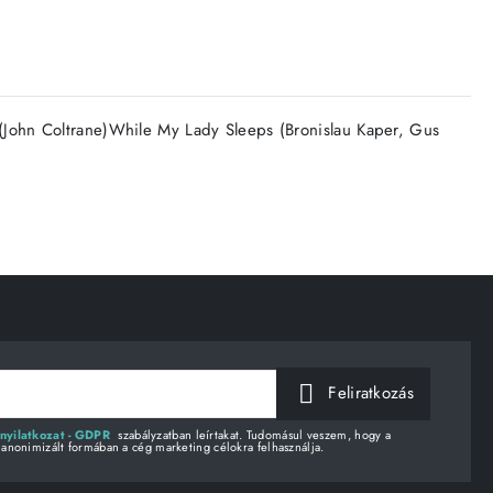
 (John Coltrane)While My Lady Sleeps (Bronislau Kaper, Gus
Feliratkozás
nyilatkozat - GDPR
szabályzatban leírtakat. Tudomásul veszem, hogy a
 anonimizált formában a cég marketing célokra felhasználja.