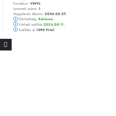
Formátum:
VINYL
Lemezek száma:
1
Megjelenés dátuma:
2026.02.27.
ⓘ
Elérhetőség:
Raktáron
ⓘ
2026.08.11.
Várható szállítás:
ⓘ
1390 Ft-tól
Szállítási ár: