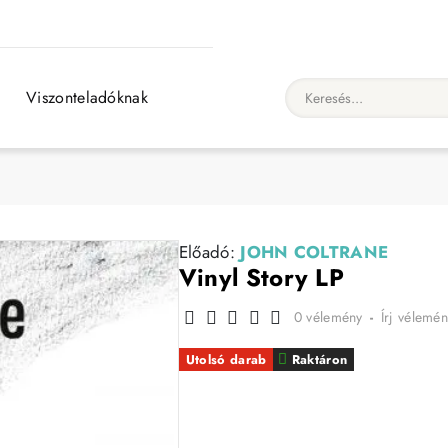
Viszonteladóknak
Keresés...
Előadó:
JOHN COLTRANE
Vinyl Story LP
0 vélemény
-
Írj vélemén
Utolsó darab
Raktáron