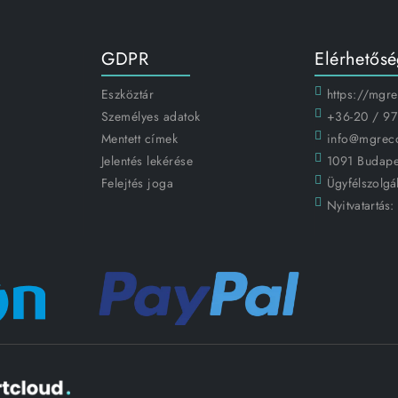
GDPR
Elérhetős
Eszköztár
https://mgr
Személyes adatok
+36-20 / 97
Mentett címek
info@mgrec
Jelentés lekérése
1091 Budapes
Felejtés joga
Ügyfélszolgál
Nyitvatartás: