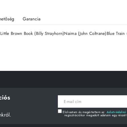
rhetőség
Garancia
ittle Brown Book (Billy Strayhorn)Naima (John Coltrane)Blue Train
ciós
E-
mail
cím
Elolvastam és megértettem az
Adatvédelmi 
nkról.
regisztrációkor megadott adataim egy részét