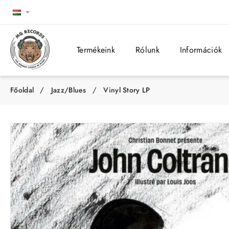
Termékeink
Rólunk
Információk
Jazz/Blues
Vinyl Story LP
h
o
m
e