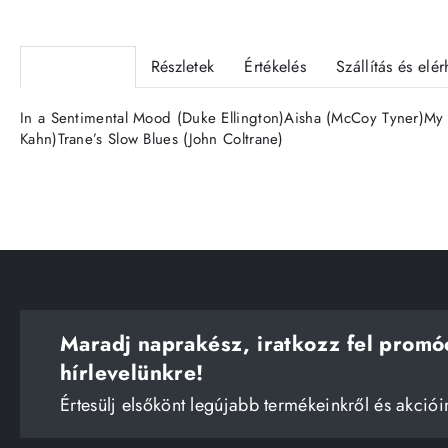
Termékleírás
Részletek
Értékelés
Szállítás és elé
In a Sentimental Mood (Duke Ellington)Aisha (McCoy Tyner)My L
Kahn)Trane’s Slow Blues (John Coltrane)
Maradj naprakész, iratkozz fel promó
hírlevelünkre!
Értesülj elsőkönt legújabb termékeinkről és akciói