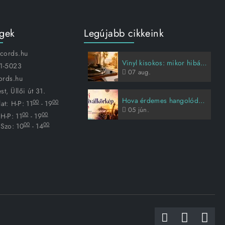
égek
Legújabb cikkeink
ecords.hu
Vinyl kisokos: mikor hibás a lemez, és hogyan vigyázz rá?
1-5023
07
aug.
ords.hu
t, Üllői út 31.
Hova érdemes hangolódni idén nyáron?
00
00
at:
H-P: 11
- 19
05
jún.
00
00
H-P: 11
- 19
00
00
Szo: 10
- 14