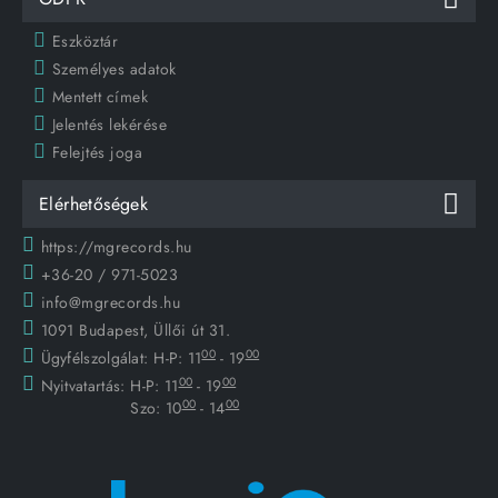
Eszköztár
Személyes adatok
Mentett címek
Jelentés lekérése
Felejtés joga
Elérhetőségek
https://mgrecords.hu
+36-20 / 971-5023
info@mgrecords.hu
1091 Budapest, Üllői út 31.
00
00
Ügyfélszolgálat:
H-P: 11
- 19
00
00
Nyitvatartás:
H-P: 11
- 19
00
00
Szo: 10
- 14