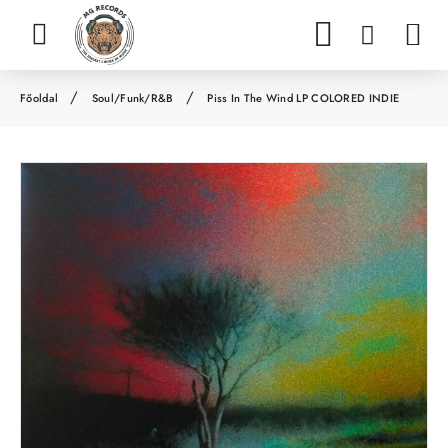
Soul/Funk/R&B
Piss In The Wind LP COLORED INDIE
h
o
m
e