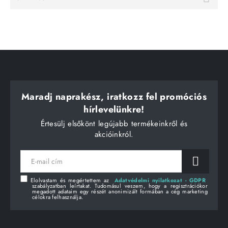
Maradj naprakész, iratkozz fel promóciós
hírlevelünkre!
Értesülj elsőkönt legújabb termékeinkről és
akcióinkról.
E-
mail
cím
Elolvastam és megértettem az
Adatvédelmi nyilatkozat - GDPR
szabályzatban leírtakat. Tudomásul veszem, hogy a regisztrációkor
megadott adataim egy részét anonimizált formában a cég marketing
célokra felhasználja.