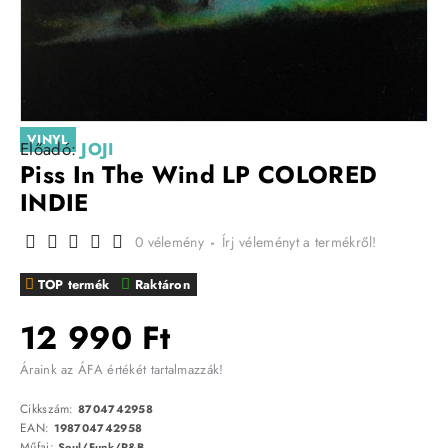
VINYL
Előadó:
JOJI
Piss In The Wind LP COLORED
INDIE
0 vélemény
-
Írj véleményt a termékről!
TOP termék
Raktáron
12 990 Ft
Áraink az ÁFA értékét tartalmazzák!
Cikkszám:
8704742958
EAN:
198704742958
Műfaj:
Soul/Funk/R&B