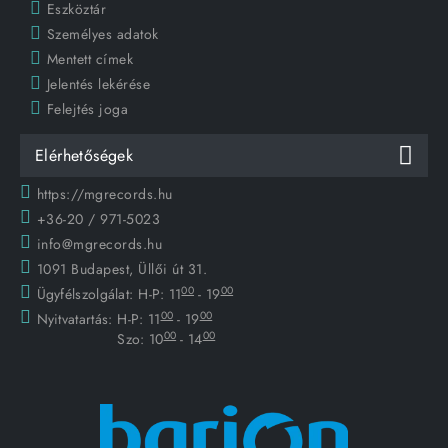
Eszköztár
Személyes adatok
Mentett címek
Jelentés lekérése
Felejtés joga
Elérhetőségek
https://mgrecords.hu
+36-20 / 971-5023
info@mgrecords.hu
1091 Budapest, Üllői út 31.
00
00
Ügyfélszolgálat:
H-P: 11
- 19
00
00
Nyitvatartás:
H-P: 11
- 19
00
00
Szo: 10
- 14