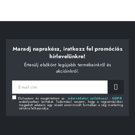
Maradj naprakész, iratkozz fel promóciós
hírlevelünkre!
Értesülj elsőkönt legújabb termékeinkről és
akcióinkról.
E-
mail
cím
Elolvastam és megértettem az
Adatvédelmi nyilatkozat - GDPR
szabályzatban leírtakat. Tudomásul veszem, hogy a regisztrációkor
megadott adataim egy részét anonimizált formában a cég marketing
célokra felhasználja.