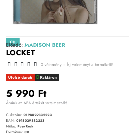
CD
Előadó:
MADISON BEER
LOCKET
0 vélemény
-
Írj véleményt a termékről!
Utolsó darab
Raktáron
5 990 Ft
Áraink az ÁFA értékét tartalmazzák!
Cikkszám:
0198029332223
EAN:
0198029332223
Műfaj:
Pop/Rock
Formátum:
CD