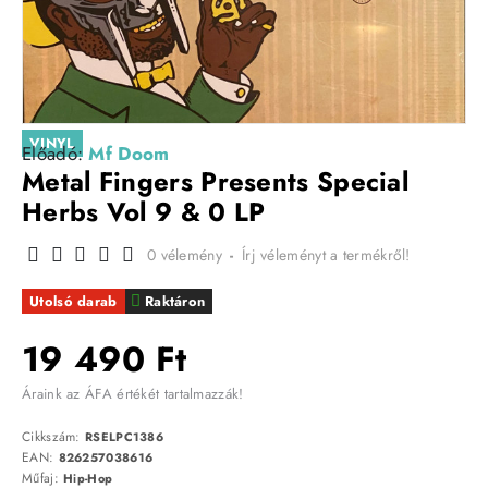
VINYL
Előadó:
Mf Doom
Metal Fingers Presents Special
Herbs Vol 9 & 0 LP
0 vélemény
-
Írj véleményt a termékről!
Utolsó darab
Raktáron
19 490 Ft
Áraink az ÁFA értékét tartalmazzák!
Cikkszám:
RSELPC1386
EAN:
826257038616
Műfaj:
Hip-Hop