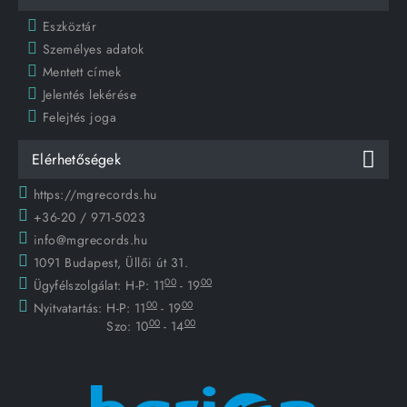
Eszköztár
Személyes adatok
Mentett címek
Jelentés lekérése
Felejtés joga
Elérhetőségek
https://mgrecords.hu
+36-20 / 971-5023
info@mgrecords.hu
1091 Budapest, Üllői út 31.
00
00
Ügyfélszolgálat:
H-P: 11
- 19
00
00
Nyitvatartás:
H-P: 11
- 19
00
00
Szo: 10
- 14