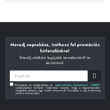
Maradj naprakész, iratkozz fel promóciós
hírlevelünkre!
Értesülj elsőkönt legújabb termékeinkről és
akcióinkról.
E-
mail
cím
Elolvastam és megértettem az
Adatvédelmi nyilatkozat - GDPR
szabályzatban leírtakat. Tudomásul veszem, hogy a regisztrációkor
megadott adataim egy részét anonimizált formában a cég marketing
célokra felhasználja.