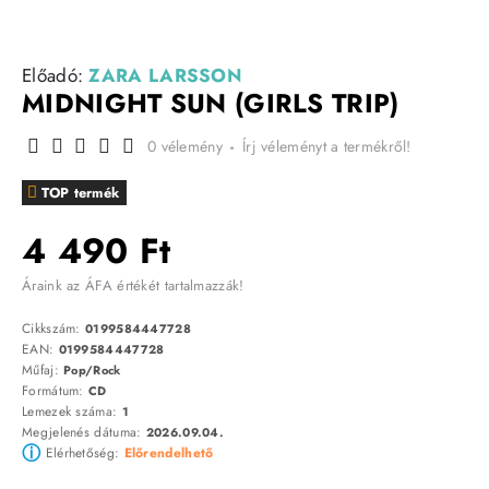
Előadó:
ZARA LARSSON
MIDNIGHT SUN (GIRLS TRIP)
0 vélemény
-
Írj véleményt a termékről!
TOP termék
4 490 Ft
Áraink az ÁFA értékét tartalmazzák!
Cikkszám:
0199584447728
EAN:
0199584447728
Műfaj:
Pop/Rock
Formátum:
CD
Lemezek száma:
1
Megjelenés dátuma:
2026.09.04.
ⓘ
Elérhetőség:
Előrendelhető