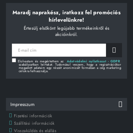
Maradj naprakész, iratkozz fel promóciós
hírlevelünkre!
Értesülj elsőkönt legújabb termékeinkről és
akcióinkról.
E-
mail
cím
Elolvastam és megértettem az
Adatvédelmi nyilatkozat - GDPR
szabályzatban leírtakat. Tudomásul veszem, hogy a regisztrációkor
megadott adataim egy részét anonimizált formában a cég marketing
célokra felhasználja.
Impresszum
Fizetési információk
Szállítási információk
Visszaküldés és elállás