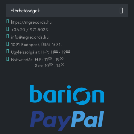
Elérhetőségek
https://mgrecords.hu
+36-20 / 971-5023
info@mgrecords.hu
1091 Budapest, Üllői út 31.
00
00
Ügyfélszolgálat:
H-P: 11
- 19
00
00
Nyitvatartás:
H-P: 11
- 19
00
00
Szo: 10
- 14