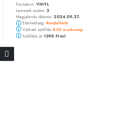
Formátum:
VINYL
Lemezek száma:
2
Megjelenés dátuma:
2024.09.27.
ⓘ
Elérhetőség:
Rendelhető
ⓘ
5-30 munkanap
Várható szállítás:
ⓘ
1390 Ft-tól
Szállítási ár: