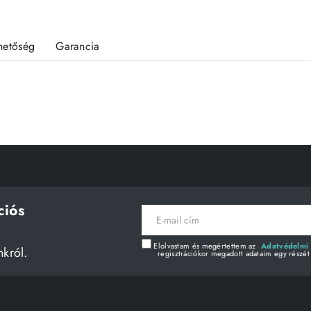
rhetőség
Garancia
ciós
E-
mail
cím
Elolvastam és megértettem az
Adatvédelmi 
nkról.
regisztrációkor megadott adataim egy részét