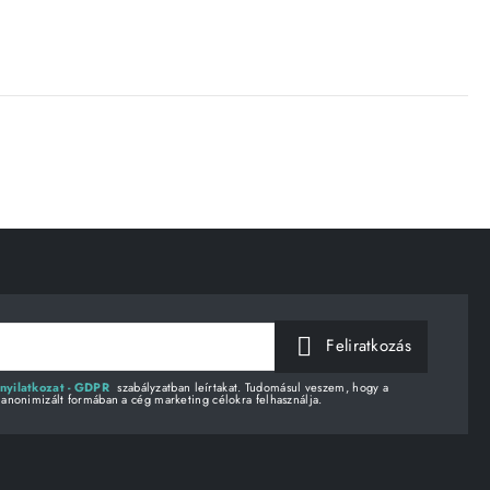
Feliratkozás
nyilatkozat - GDPR
szabályzatban leírtakat. Tudomásul veszem, hogy a
 anonimizált formában a cég marketing célokra felhasználja.