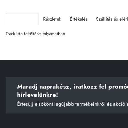
Termékleírás
Részletek
Értékelés
Szállítás és elé
Tracklista feltöltése folyamatban
Maradj naprakész, iratkozz fel promó
hírlevelünkre!
Értesülj elsőkönt legújabb termékeinkről és akciói