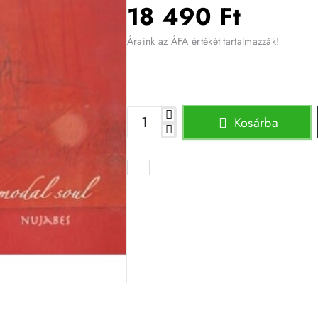
18 490 Ft
Áraink az ÁFA értékét tartalmazzák!
Kosárba