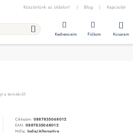
Köszöntünk az oldalon!
|
Blog
|
Kapcsolat
Kosaram
Kedvenceim
Fiókom
yt a termékről!
Cikkszám:
0887835068012
EAN:
0887835068012
Műfaj:
Indie/Alternative