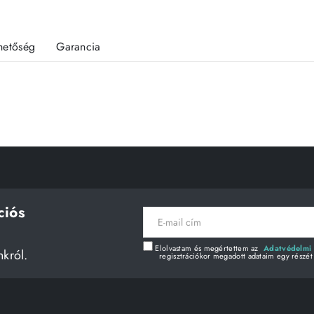
rhetőség
Garancia
ciós
E-
mail
cím
Elolvastam és megértettem az
Adatvédelmi 
nkról.
regisztrációkor megadott adataim egy részét