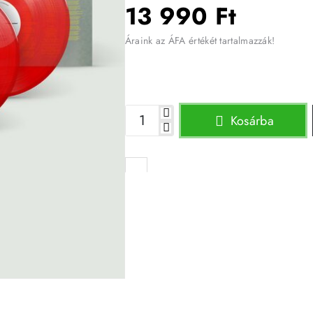
13 990 Ft
Áraink az ÁFA értékét tartalmazzák!
Kosárba