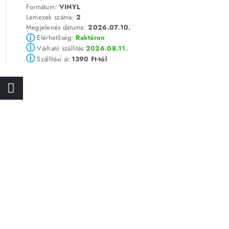
Formátum:
VINYL
Lemezek száma:
2
Megjelenés dátuma:
2026.07.10.
ⓘ
Elérhetőség:
Raktáron
ⓘ
2026.08.11.
Várható szállítás:
ⓘ
1390 Ft-tól
Szállítási ár: