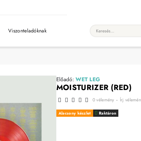
Viszonteladóknak
Keresés...
Előadó:
WET LEG
MOISTURIZER (RED)
0 vélemény
-
Írj vélemén
Alacsony készlet
Raktáron