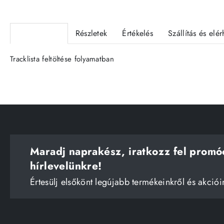
Termékleírás
Részletek
Értékelés
Szállítás és elé
Tracklista feltöltése folyamatban
Maradj naprakész, iratkozz fel promó
hírlevelünkre!
Értesülj elsőkönt legújabb termékeinkről és akciói