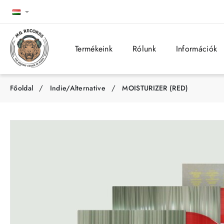
Termékeink
Rólunk
Információk
Indie/Alternative
MOISTURIZER (RED)
h
o
m
e