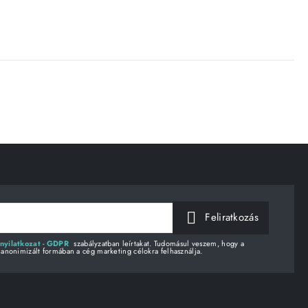
Feliratkozás
nyilatkozat - GDPR
szabályzatban leírtakat. Tudomásul veszem, hogy a
 anonimizált formában a cég marketing célokra felhasználja.