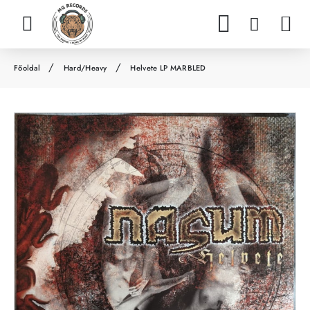
Hard/Heavy
Helvete LP MARBLED
h
o
m
e