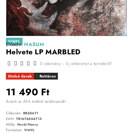
VINYL
Előadó:
NASUM
Helvete LP MARBLED
0 vélemény
-
Írj véleményt a termékről!
Utolsó darab
Raktáron
11 490 Ft
Áraink az ÁFA értékét tartalmazzák!
Cikkszám:
RR55471
EAN:
781676554713
Műfaj:
Hard/Heavy
Formátum:
VINYL