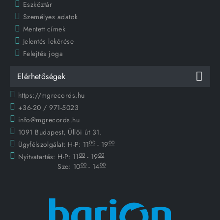
Eszköztár
Személyes adatok
Mentett címek
Jelentés lekérése
Felejtés joga
Elérhetőségek
https://mgrecords.hu
+36-20 / 971-5023
info@mgrecords.hu
1091 Budapest, Üllői út 31.
00
00
Ügyfélszolgálat:
H-P: 11
- 19
00
00
Nyitvatartás:
H-P: 11
- 19
00
00
Szo: 10
- 14