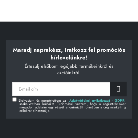
Maradj naprakész, iratkozz fel promóciós
hírlevelünkre!
Értesülj elsőkönt legújabb termékeinkről és
akcióinkról.
E-
mail
cím
Elolvastam és megértettem az
Adatvédelmi nyilatkozat - GDPR
szabályzatban leírtakat. Tudomásul veszem, hogy a regisztrációkor
megadott adataim egy részét anonimizált formában a cég marketing
célokra felhasználja.