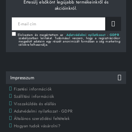
Értesülj elsőkönt legújabb termékeinkről és
akcióinkról.
E-
mail
cím
Elolvastam és megértettem az
Adatvédelmi nyilatkozat - GDPR
szabályzatban leírtakat. Tudomásul veszem, hogy a regisztrációkor
megadott adataim egy részét anonimizált formában a cég marketing
célokra felhasználja.
Impresszum
Fizetési információk
Szállítási információk
Visszaküldés és elállás
Adatvédelmi nyilatkozat - GDPR
Általános szerződési feltételek
Hogyan tudok vásárolni?