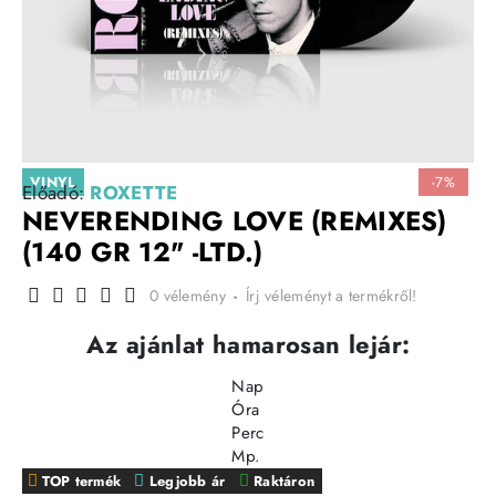
VINYL
-7%
Előadó:
ROXETTE
NEVERENDING LOVE (REMIXES)
(140 GR 12" -LTD.)
0 vélemény
-
Írj véleményt a termékről!
Az ajánlat hamarosan lejár:
Nap
Óra
Perc
Mp.
TOP termék
Legjobb ár
Raktáron