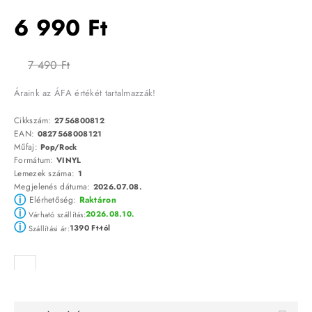
6 990 Ft
7 490 Ft
Áraink az ÁFA értékét tartalmazzák!
Cikkszám:
2756800812
EAN:
0827568008121
Műfaj:
Pop/Rock
Formátum:
VINYL
Lemezek száma:
1
Megjelenés dátuma:
2026.07.08.
ⓘ
Elérhetőség:
Raktáron
ⓘ
2026.08.10.
Várható szállítás:
ⓘ
1390 Ft-tól
Szállítási ár: