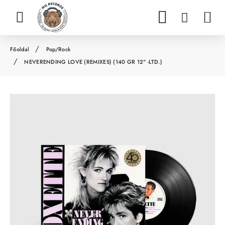
Pop/Rock
h
NEVERENDING LOVE (REMIXES) (140 GR 12" -LTD.)
o
m
e