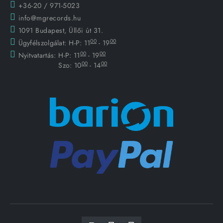
+36-20 / 971-5023
info@mgrecords.hu
1091 Budapest, Üllői út 31.
00
00
Ügyfélszolgálat:
H-P: 11
- 19
00
00
Nyitvatartás:
H-P: 11
- 19
00
00
Szo: 10
- 14