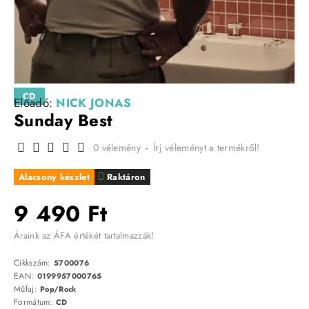
CD
Előadó:
NICK JONAS
Sunday Best
0 vélemény
-
Írj véleményt a termékről!
Alacsony készlet
Raktáron
9 490 Ft
Áraink az ÁFA értékét tartalmazzák!
Cikkszám:
5700076
EAN:
0199957000765
Műfaj:
Pop/Rock
Formátum:
CD