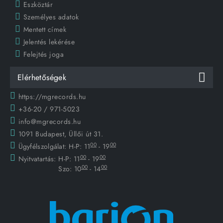
Eszköztár
Személyes adatok
Mentett címek
Jelentés lekérése
Felejtés joga
Elérhetőségek
https://mgrecords.hu
+36-20 / 971-5023
info@mgrecords.hu
1091 Budapest, Üllői út 31.
00
00
Ügyfélszolgálat:
H-P: 11
- 19
00
00
Nyitvatartás:
H-P: 11
- 19
00
00
Szo: 10
- 14