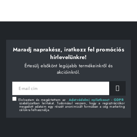
Maradj naprakész, iratkozz fel promóciós
hírlevelünkre!
Értesülj elsőkönt legújabb termékeinkről és
akcióinkról.
E-
mail
cím
Elolvastam és megértettem az
Adatvédelmi nyilatkozat - GDPR
szabályzatban leírtakat. Tudomásul veszem, hogy a regisztrációkor
megadott adataim egy részét anonimizált formában a cég marketing
célokra felhasználja.