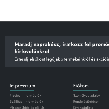
Maradj naprakész, iratkozz fel promó
hírlevelünkre!
Értesülj elsőkönt legújabb termékeinkről és akciói
Impresszum
Fiókom
Fizetési információk
Személyes adatok
Szállítási információk
Rendeléstörténet
Visszaküldés és elállás
Kívánságlista