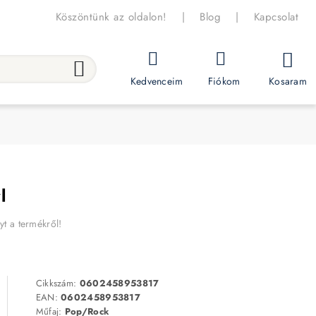
Köszöntünk az oldalon!
|
Blog
|
Kapcsolat
Kosaram
Kedvenceim
Fiókom
l
yt a termékről!
Cikkszám:
0602458953817
EAN:
0602458953817
Műfaj:
Pop/Rock