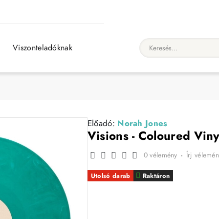
Viszonteladóknak
Keresés...
Előadó:
Norah Jones
Visions - Coloured Viny
0 vélemény
-
Írj vélemén
Utolsó darab
Raktáron