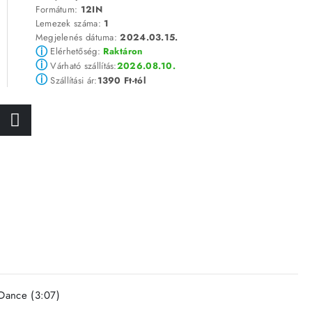
Formátum:
12IN
Lemezek száma:
1
Megjelenés dátuma:
2024.03.15.
ⓘ
Elérhetőség:
Raktáron
ⓘ
2026.08.10.
Várható szállítás:
ⓘ
1390 Ft-tól
Szállítási ár:
 Dance (3:07)