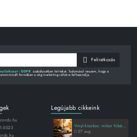
Feliratkozás
nyilatkozat - GDPR
szabályzatban leírtakat. Tudomásul veszem, hogy a
 anonimizált formában a cég marketing célokra felhasználja.
égek
Legújabb cikkeink
ecords.hu
Vinyl kisokos: mikor hibás a lemez, és hogyan vigyázz rá?
1-5023
07
aug.
ords.hu