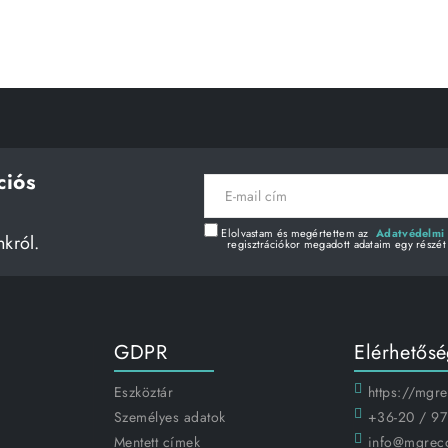
ciós
E-
mail
cím
Elolvastam és megértettem az
Adatvédelmi 
nkról.
regisztrációkor megadott adataim egy részét
GDPR
Elérhetős
Eszköztár
https://mgr
Személyes adatok
+36-20 / 97
Mentett címek
info@mgrec