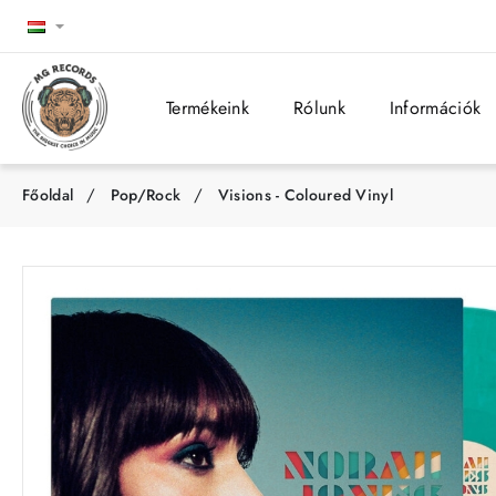
Termékeink
Rólunk
Információk
Pop/Rock
Visions - Coloured Vinyl
h
o
m
e