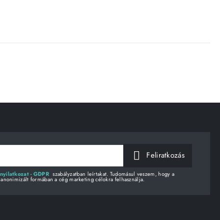
Feliratkozás
nyilatkozat - GDPR
szabályzatban leírtakat. Tudomásul veszem, hogy a
 anonimizált formában a cég marketing célokra felhasználja.