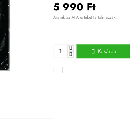
5 990 Ft
Áraink az ÁFA értékét tartalmazzák!
Kosárba