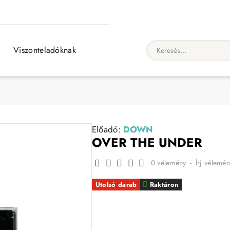
Viszonteladóknak
Keresés...
Előadó:
DOWN
OVER THE UNDER
0 vélemény
-
Írj vélemén
Utolsó darab
Raktáron