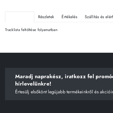
Termékleírás
Részletek
Értékelés
Szállítás és elé
Tracklista feltöltése folyamatban
Maradj naprakész, iratkozz fel promó
hírlevelünkre!
Értesülj elsőkönt legújabb termékeinkről és akciói