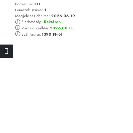
Formátum:
CD
Lemezek száma:
1
Megjelenés dátuma:
2026.06.19.
ⓘ
Elérhetőség:
Raktáron
ⓘ
2026.08.11.
Várható szállítás:
ⓘ
1390 Ft-tól
Szállítási ár: