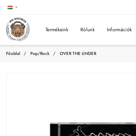
Termékeink
Rólunk
Információk
Pop/Rock
OVER THE UNDER
h
o
m
e