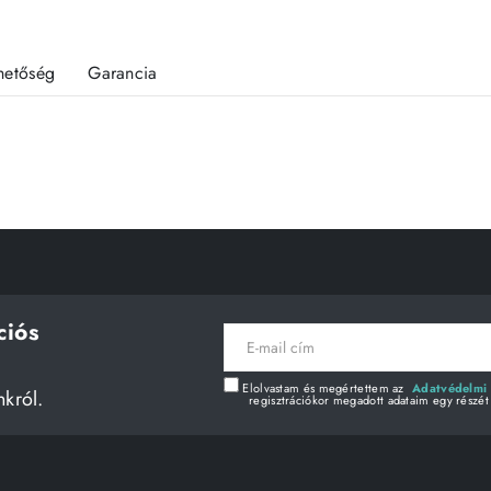
rhetőség
Garancia
ciós
E-
mail
cím
Elolvastam és megértettem az
Adatvédelmi 
nkról.
regisztrációkor megadott adataim egy részét