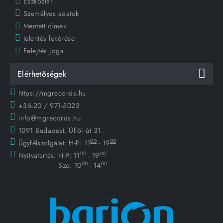
Eszköztár
Személyes adatok
Mentett címek
Jelentés lekérése
Felejtés joga
Elérhetőségek
https://mgrecords.hu
+36-20 / 971-5023
info@mgrecords.hu
1091 Budapest, Üllői út 31.
00
00
Ügyfélszolgálat:
H-P: 11
- 19
00
00
Nyitvatartás:
H-P: 11
- 19
00
00
Szo: 10
- 14