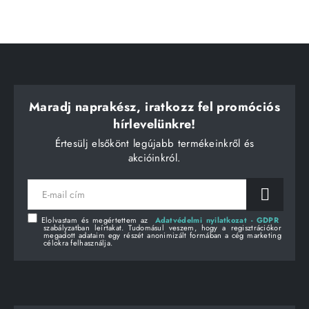
Maradj naprakész, iratkozz fel promóciós
hírlevelünkre!
Értesülj elsőkönt legújabb termékeinkről és
akcióinkról.
E-
mail
cím
Elolvastam és megértettem az
Adatvédelmi nyilatkozat - GDPR
szabályzatban leírtakat. Tudomásul veszem, hogy a regisztrációkor
megadott adataim egy részét anonimizált formában a cég marketing
célokra felhasználja.