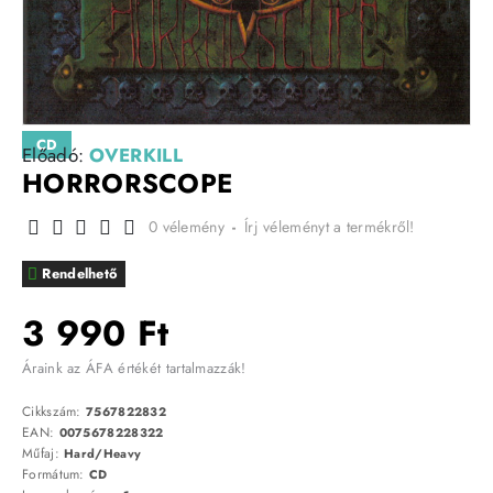
CD
Előadó:
OVERKILL
HORRORSCOPE
0 vélemény
-
Írj véleményt a termékről!
Rendelhető
3 990 Ft
Áraink az ÁFA értékét tartalmazzák!
Cikkszám:
7567822832
EAN:
0075678228322
Műfaj:
Hard/Heavy
Formátum:
CD