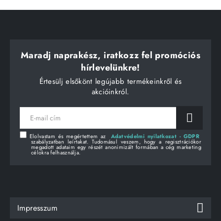
Maradj naprakész, iratkozz fel promóciós
hírlevelünkre!
Értesülj elsőkönt legújabb termékeinkről és
akcióinkról.
E-
mail
cím
Elolvastam és megértettem az
Adatvédelmi nyilatkozat - GDPR
szabályzatban leírtakat. Tudomásul veszem, hogy a regisztrációkor
megadott adataim egy részét anonimizált formában a cég marketing
célokra felhasználja.
Impresszum