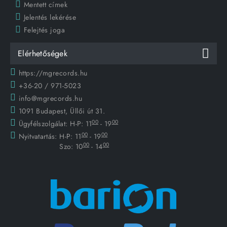
Mentett címek
Jelentés lekérése
Felejtés joga
Elérhetőségek
https://mgrecords.hu
+36-20 / 971-5023
info@mgrecords.hu
1091 Budapest, Üllői út 31.
00
00
Ügyfélszolgálat:
H-P: 11
- 19
00
00
Nyitvatartás:
H-P: 11
- 19
00
00
Szo: 10
- 14