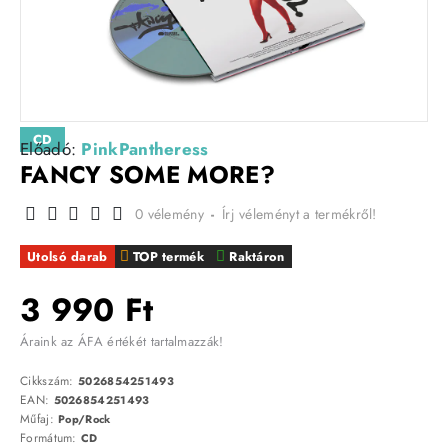
CD
Előadó:
PinkPantheress
FANCY SOME MORE?
0 vélemény
-
Írj véleményt a termékről!
Utolsó darab
TOP termék
Raktáron
3 990 Ft
Áraink az ÁFA értékét tartalmazzák!
Cikkszám:
5026854251493
EAN:
5026854251493
Műfaj:
Pop/Rock
Formátum:
CD