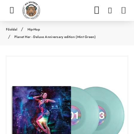
Hip-Hop
h
Planet Her - Deluxe Anniversary edition (Mint Green)
o
m
e