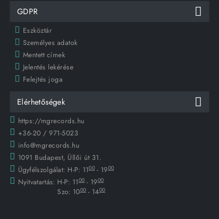
GDPR
Eszköztár
Személyes adatok
Mentett címek
Jelentés lekérése
Felejtés joga
Elérhetőségek
https://mgrecords.hu
+36-20 / 971-5023
info@mgrecords.hu
1091 Budapest, Üllői út 31.
00
00
Ügyfélszolgálat:
H-P: 11
- 19
00
00
Nyitvatartás:
H-P: 11
- 19
00
00
Szo: 10
- 14