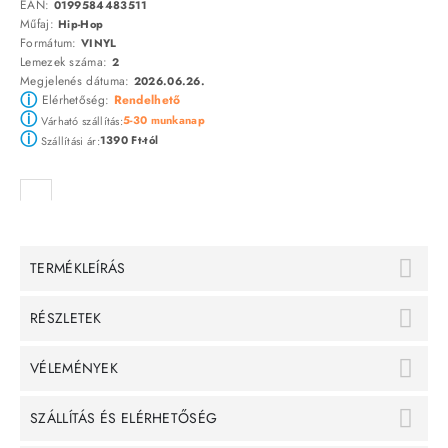
EAN:
0199584483511
Műfaj:
Hip-Hop
Formátum:
VINYL
Lemezek száma:
2
Megjelenés dátuma:
2026.06.26.
ⓘ
Elérhetőség:
Rendelhető
ⓘ
5-30 munkanap
Várható szállítás:
ⓘ
1390 Ft-tól
Szállítási ár:
TERMÉKLEÍRÁS
RÉSZLETEK
VÉLEMÉNYEK
SZÁLLÍTÁS ÉS ELÉRHETŐSÉG