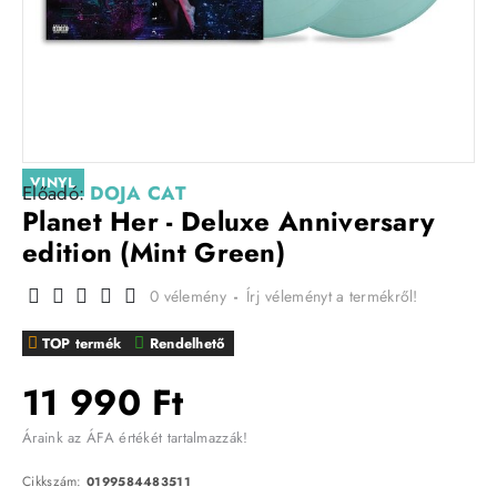
VINYL
Előadó:
DOJA CAT
Planet Her - Deluxe Anniversary
edition (Mint Green)
0 vélemény
-
Írj véleményt a termékről!
TOP termék
Rendelhető
11 990 Ft
Áraink az ÁFA értékét tartalmazzák!
Cikkszám:
0199584483511