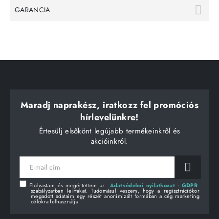
GARANCIA
Maradj naprakész, iratkozz fel promóciós
hírlevelünkre!
Értesülj elsőkönt legújabb termékeinkről és
akcióinkról.
E-
mail
cím
Elolvastam és megértettem az
Adatvédelmi nyilatkozat - GDPR
szabályzatban leírtakat. Tudomásul veszem, hogy a regisztrációkor
megadott adataim egy részét anonimizált formában a cég marketing
célokra felhasználja.