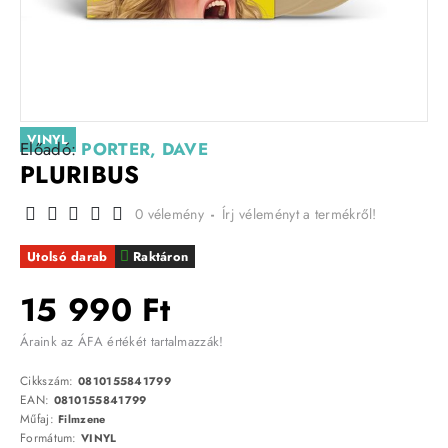
VINYL
Előadó:
PORTER, DAVE
PLURIBUS
0 vélemény
-
Írj véleményt a termékről!
Utolsó darab
Raktáron
15 990 Ft
Áraink az ÁFA értékét tartalmazzák!
Cikkszám:
0810155841799
EAN:
0810155841799
Műfaj:
Filmzene
Formátum:
VINYL