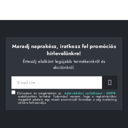
Maradj naprakész, iratkozz fel promóciós
hírlevelünkre!
Értesülj elsőkönt legújabb termékeinkről és
akcióinkról.
E-
mail
cím
Elolvastam és megértettem az
Adatvédelmi nyilatkozat - GDPR
szabályzatban leírtakat. Tudomásul veszem, hogy a regisztrációkor
megadott adataim egy részét anonimizált formában a cég marketing
célokra felhasználja.