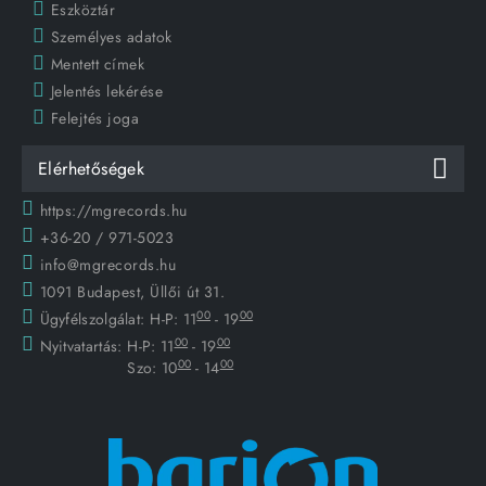
Eszköztár
Személyes adatok
Mentett címek
Jelentés lekérése
Felejtés joga
Elérhetőségek
https://mgrecords.hu
+36-20 / 971-5023
info@mgrecords.hu
1091 Budapest, Üllői út 31.
00
00
Ügyfélszolgálat:
H-P: 11
- 19
00
00
Nyitvatartás:
H-P: 11
- 19
00
00
Szo: 10
- 14