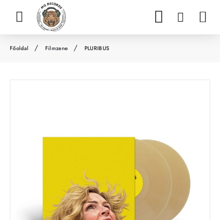
Filmzene
PLURIBUS
h
o
m
e