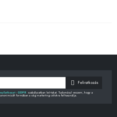
Feliratkozás
nyilatkozat - GDPR
szabályzatban leírtakat. Tudomásul veszem, hogy a
 anonimizált formában a cég marketing célokra felhasználja.