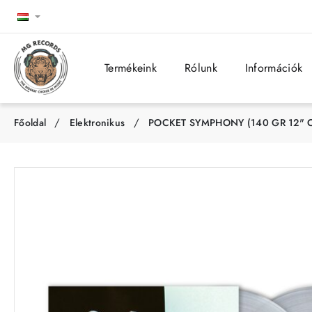
Termékeink
Rólunk
Információk
Elektronikus
POCKET SYMPHONY (140 GR 12" C
h
o
m
e