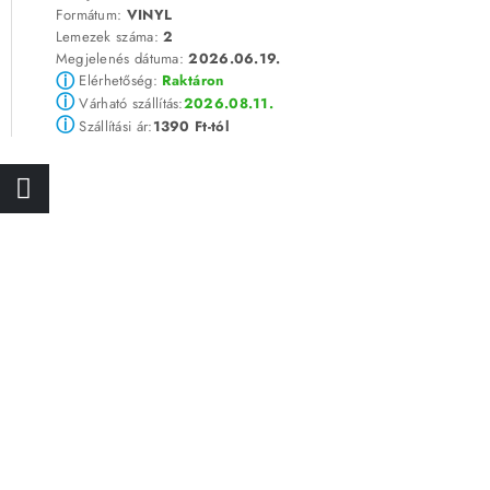
Formátum:
VINYL
Lemezek száma:
2
Megjelenés dátuma:
2026.06.19.
ⓘ
Elérhetőség:
Raktáron
ⓘ
2026.08.11.
Várható szállítás:
ⓘ
1390 Ft-tól
Szállítási ár: