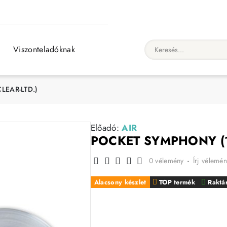
Viszonteladóknak
Keresés...
LEAR-LTD.)
Előadó:
AIR
POCKET SYMPHONY (1
0 vélemény
-
Írj vélemén
Alacsony készlet
TOP termék
Raktá