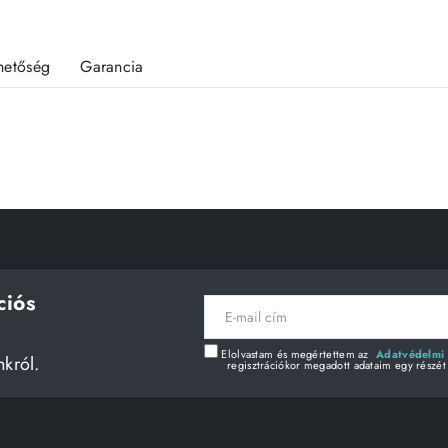
rhetőség
Garancia
ciós
E-
mail
cím
Elolvastam és megértettem az
Adatvédelmi 
nkról.
regisztrációkor megadott adataim egy részét