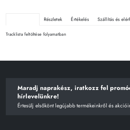
Termékleírás
Részletek
Értékelés
Szállítás és elé
Tracklista feltöltése folyamatban
Maradj naprakész, iratkozz fel promó
hírlevelünkre!
Értesülj elsőkönt legújabb termékeinkről és akciói