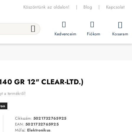
Köszöntünk az oldalon!
|
Blog
|
Kapcsolat
Kosaram
Kedvenceim
Fiókom
40 GR 12" CLEAR-LTD.)
yt a termékről!
ron
Cikkszám:
5021732765925
EAN:
5021732765925
Műfaj:
Elektronikus