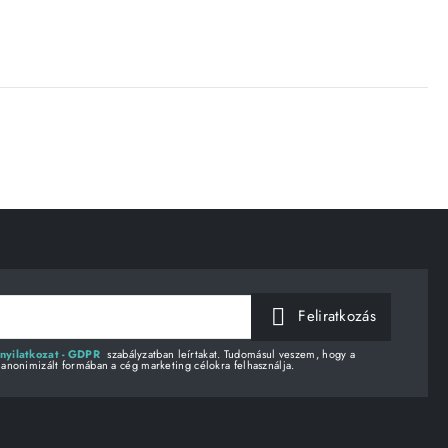
Feliratkozás
nyilatkozat - GDPR
szabályzatban leírtakat. Tudomásul veszem, hogy a
 anonimizált formában a cég marketing célokra felhasználja.