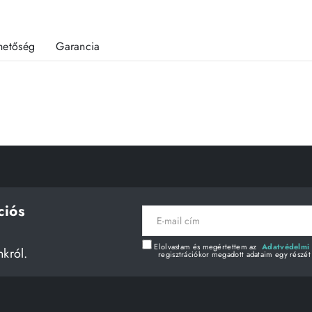
rhetőség
Garancia
ciós
E-
mail
cím
Elolvastam és megértettem az
Adatvédelmi 
nkról.
regisztrációkor megadott adataim egy részét