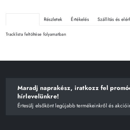
Termékleírás
Részletek
Értékelés
Szállítás és elé
Tracklista feltöltése folyamatban
Maradj naprakész, iratkozz fel promó
hírlevelünkre!
Értesülj elsőkönt legújabb termékeinkről és akciói