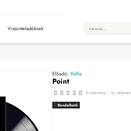
Viszonteladóknak
Keresés...
Előadó:
Yello
Point
0 vélemény
-
Írj vélemén
Rendelhető