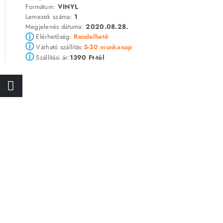
Formátum:
VINYL
Lemezek száma:
1
Megjelenés dátuma:
2020.08.28.
ⓘ
Elérhetőség:
Rendelhető
ⓘ
5-30 munkanap
Várható szállítás:
ⓘ
1390 Ft-tól
Szállítási ár: