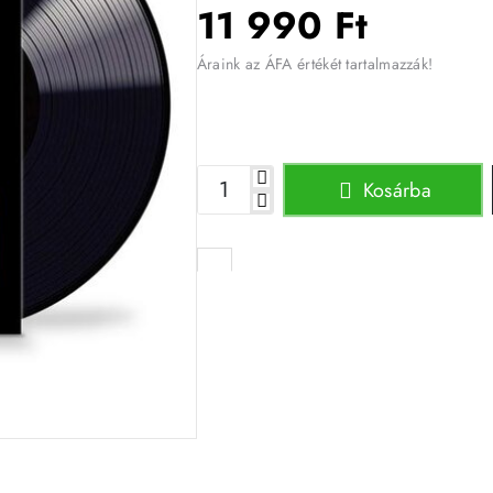
11 990 Ft
Áraink az ÁFA értékét tartalmazzák!
Kosárba