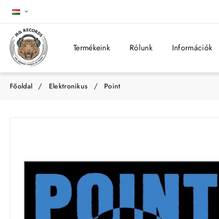
Termékeink
Rólunk
Információk
Elektronikus
Point
h
o
m
e