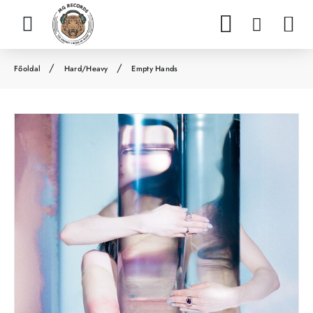
Hard/Heavy
Empty Hands
h
o
m
e