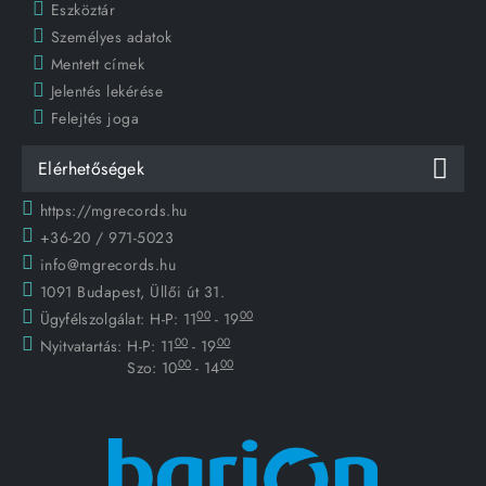
Eszköztár
Személyes adatok
Mentett címek
Jelentés lekérése
Felejtés joga
Elérhetőségek
https://mgrecords.hu
+36-20 / 971-5023
info@mgrecords.hu
1091 Budapest, Üllői út 31.
00
00
Ügyfélszolgálat:
H-P: 11
- 19
00
00
Nyitvatartás:
H-P: 11
- 19
00
00
Szo: 10
- 14