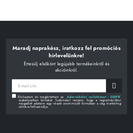
Maradj naprakész, iratkozz fel promóciós
hírlevelünkre!
Értesülj elsőkönt legújabb termékeinkről és
akcióinkról.
E-
mail
cím
Elolvastam és megértettem az
Adatvédelmi nyilatkozat - GDPR
szabályzatban leírtakat. Tudomásul veszem, hogy a regisztrációkor
megadott adataim egy részét anonimizált formában a cég marketing
célokra felhasználja.