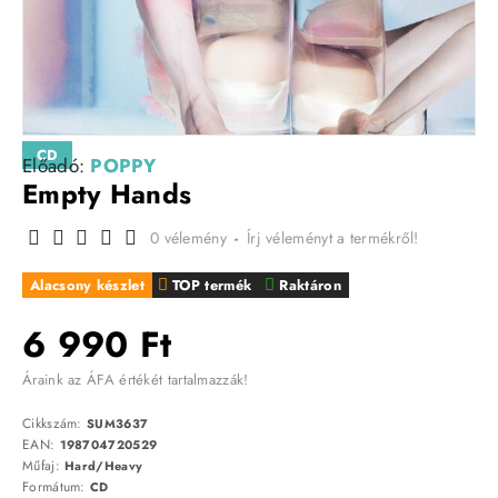
CD
Előadó:
POPPY
Empty Hands
0 vélemény
-
Írj véleményt a termékről!
Alacsony készlet
TOP termék
Raktáron
6 990 Ft
Áraink az ÁFA értékét tartalmazzák!
Cikkszám:
SUM3637
EAN:
198704720529
Műfaj:
Hard/Heavy
Formátum:
CD