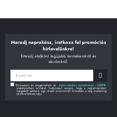
Maradj naprakész, iratkozz fel promóciós
hírlevelünkre!
Értesülj elsőkönt legújabb termékeinkről és
akcióinkról.
E-
mail
cím
Elolvastam és megértettem az
Adatvédelmi nyilatkozat - GDPR
szabályzatban leírtakat. Tudomásul veszem, hogy a regisztrációkor
megadott adataim egy részét anonimizált formában a cég marketing
célokra felhasználja.