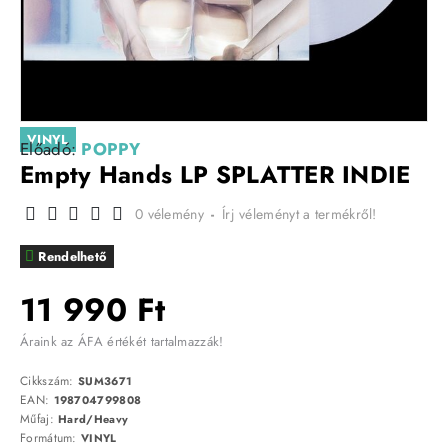
VINYL
Előadó:
POPPY
Empty Hands LP SPLATTER INDIE
0 vélemény
-
Írj véleményt a termékről!
Rendelhető
11 990 Ft
Áraink az ÁFA értékét tartalmazzák!
Cikkszám:
SUM3671
EAN:
198704799808
Műfaj:
Hard/Heavy
Formátum:
VINYL