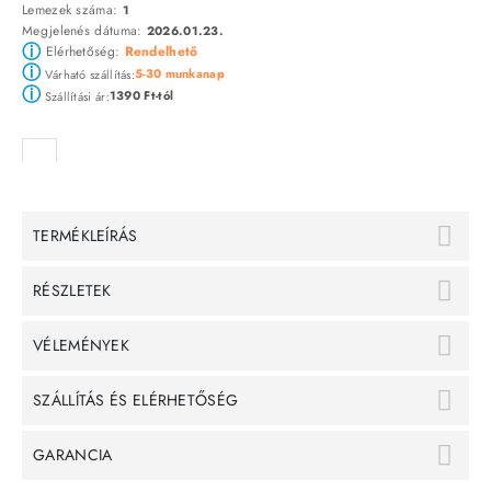
Lemezek száma:
1
Megjelenés dátuma:
2026.01.23.
ⓘ
Elérhetőség:
Rendelhető
ⓘ
5-30 munkanap
Várható szállítás:
ⓘ
1390 Ft-tól
Szállítási ár:
TERMÉKLEÍRÁS
RÉSZLETEK
VÉLEMÉNYEK
SZÁLLÍTÁS ÉS ELÉRHETŐSÉG
GARANCIA