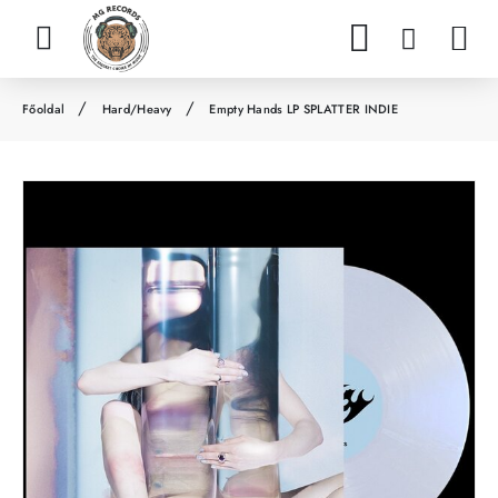
Hard/Heavy
Empty Hands LP SPLATTER INDIE
h
o
m
e