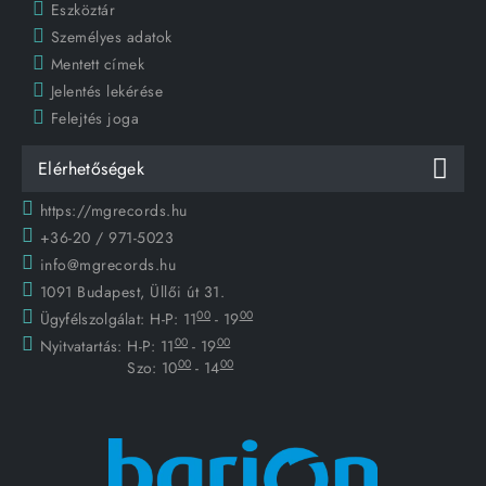
Eszköztár
Személyes adatok
Mentett címek
Jelentés lekérése
Felejtés joga
Elérhetőségek
https://mgrecords.hu
+36-20 / 971-5023
info@mgrecords.hu
1091 Budapest, Üllői út 31.
00
00
Ügyfélszolgálat:
H-P: 11
- 19
00
00
Nyitvatartás:
H-P: 11
- 19
00
00
Szo: 10
- 14