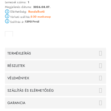
Lemezek száma:
1
Megjelenés dátuma:
2026.08.07.
ⓘ
Elérhetőség:
Rendelhető
ⓘ
5-30 munkanap
Várható szállítás:
ⓘ
1390 Ft-tól
Szállítási ár:
TERMÉKLEÍRÁS
RÉSZLETEK
VÉLEMÉNYEK
SZÁLLÍTÁS ÉS ELÉRHETŐSÉG
GARANCIA