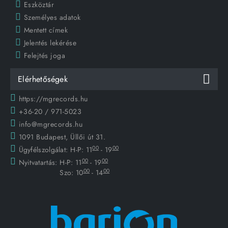
Eszköztár
Személyes adatok
Mentett címek
Jelentés lekérése
Felejtés joga
Elérhetőségek
https://mgrecords.hu
+36-20 / 971-5023
info@mgrecords.hu
1091 Budapest, Üllői út 31.
00
00
Ügyfélszolgálat:
H-P: 11
- 19
00
00
Nyitvatartás:
H-P: 11
- 19
00
00
Szo: 10
- 14