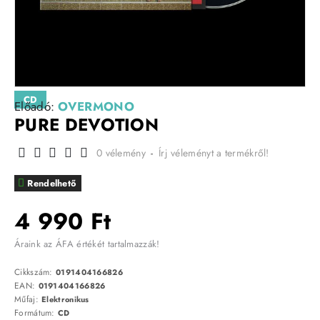
CD
Előadó:
OVERMONO
PURE DEVOTION
0 vélemény
-
Írj véleményt a termékről!
Rendelhető
4 990 Ft
Áraink az ÁFA értékét tartalmazzák!
Cikkszám:
0191404166826
EAN:
0191404166826
Műfaj:
Elektronikus
Formátum:
CD