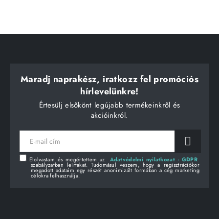
Maradj naprakész, iratkozz fel promóciós
hírlevelünkre!
Értesülj elsőkönt legújabb termékeinkről és
akcióinkról.
E-
mail
cím
Elolvastam és megértettem az
Adatvédelmi nyilatkozat - GDPR
szabályzatban leírtakat. Tudomásul veszem, hogy a regisztrációkor
megadott adataim egy részét anonimizált formában a cég marketing
célokra felhasználja.