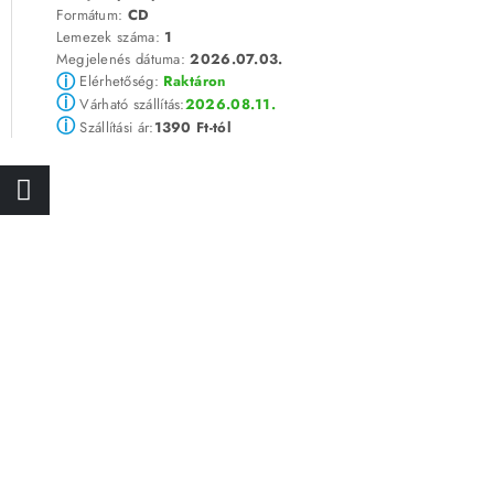
Formátum:
CD
Lemezek száma:
1
Megjelenés dátuma:
2026.07.03.
ⓘ
Elérhetőség:
Raktáron
ⓘ
2026.08.11.
Várható szállítás:
ⓘ
1390 Ft-tól
Szállítási ár: