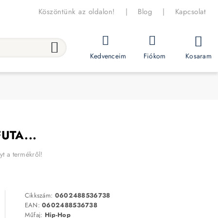
Köszöntünk az oldalon!
|
Blog
|
Kapcsolat
Kosaram
Kedvenceim
Fiókom
UTA...
yt a termékről!
Cikkszám:
0602488536738
EAN:
0602488536738
Műfaj:
Hip-Hop