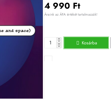
4 990 Ft
Áraink az ÁFA értékét tartalmazzák!
Kosárba