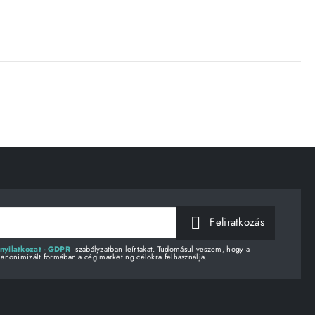
Feliratkozás
nyilatkozat - GDPR
szabályzatban leírtakat. Tudomásul veszem, hogy a
 anonimizált formában a cég marketing célokra felhasználja.