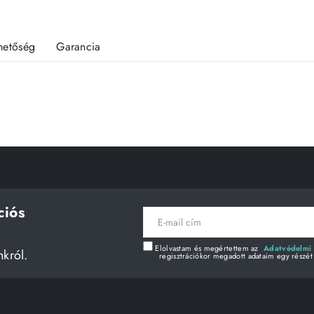
rhetőség
Garancia
ciós
E-
mail
cím
Elolvastam és megértettem az
Adatvédelmi 
nkról.
regisztrációkor megadott adataim egy részét