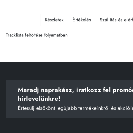
Termékleírás
Részletek
Értékelés
Szállítás és elé
Tracklista feltöltése folyamatban
Maradj naprakész, iratkozz fel promó
hírlevelünkre!
Értesülj elsőkönt legújabb termékeinkről és akciói