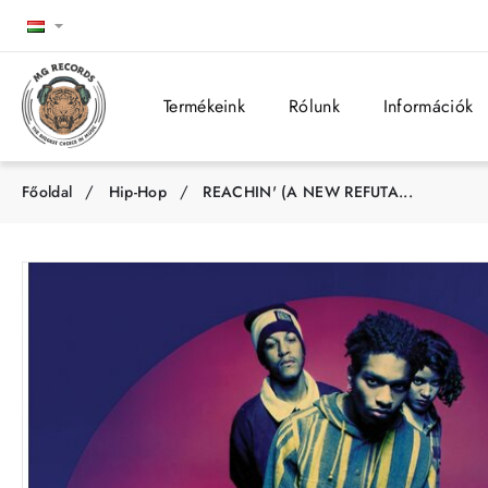
Termékeink
Rólunk
Információk
Hip-Hop
REACHIN' (A NEW REFUTA...
h
o
m
e