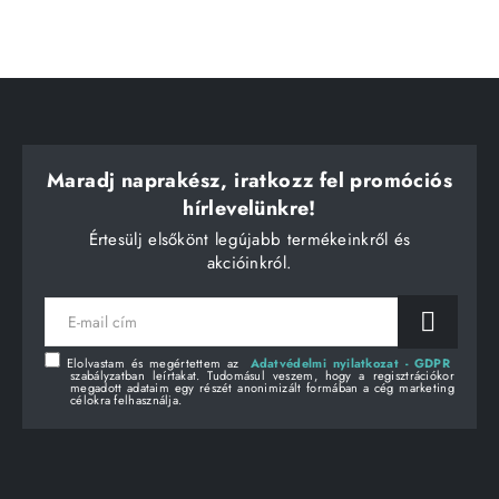
Maradj naprakész, iratkozz fel promóciós
hírlevelünkre!
Értesülj elsőkönt legújabb termékeinkről és
akcióinkról.
E-
mail
cím
Elolvastam és megértettem az
Adatvédelmi nyilatkozat - GDPR
szabályzatban leírtakat. Tudomásul veszem, hogy a regisztrációkor
megadott adataim egy részét anonimizált formában a cég marketing
célokra felhasználja.