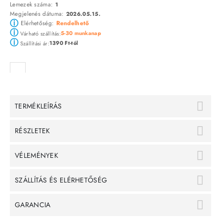
Lemezek száma:
1
Megjelenés dátuma:
2026.05.15.
ⓘ
Elérhetőség:
Rendelhető
ⓘ
5-30 munkanap
Várható szállítás:
ⓘ
1390 Ft-tól
Szállítási ár:
TERMÉKLEÍRÁS
RÉSZLETEK
VÉLEMÉNYEK
SZÁLLÍTÁS ÉS ELÉRHETŐSÉG
GARANCIA