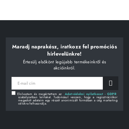
Maradj naprakész, iratkozz fel promóciós
hírlevelünkre!
Értesülj elsőkönt legújabb termékeinkről és
akcióinkról.
E-
mail
cím
Elolvastam és megértettem az
Adatvédelmi nyilatkozat - GDPR
szabályzatban leírtakat. Tudomásul veszem, hogy a regisztrációkor
megadott adataim egy részét anonimizált formában a cég marketing
célokra felhasználja.