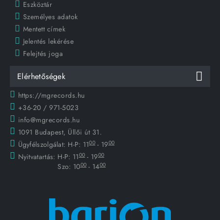
Eszköztár
Személyes adatok
Mentett címek
Jelentés lekérése
Felejtés joga
Elérhetőségek
https://mgrecords.hu
+36-20 / 971-5023
info@mgrecords.hu
1091 Budapest, Üllői út 31.
00
00
Ügyfélszolgálat:
H-P: 11
- 19
00
00
Nyitvatartás:
H-P: 11
- 19
00
00
Szo: 10
- 14