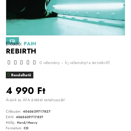
CD
Előadó:
PAIN
REBIRTH
0 vélemény
-
Írj véleményt a termékről!
Rendelhető
4 990 Ft
Áraink az ÁFA értékét tartalmazzák!
Cikkszám:
4065629717827
EAN:
4065629717827
Műfaj:
Hard/Heavy
Formátum:
CD