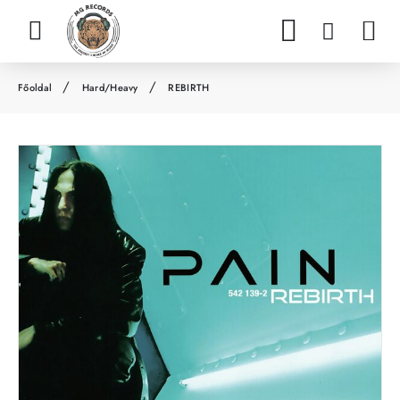
Hard/Heavy
REBIRTH
h
o
m
e