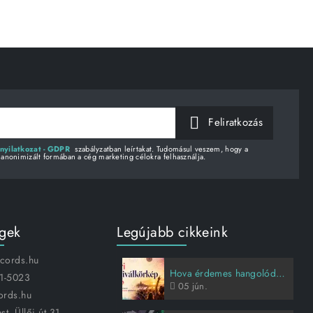
Feliratkozás
nyilatkozat - GDPR
szabályzatban leírtakat. Tudomásul veszem, hogy a
 anonimizált formában a cég marketing célokra felhasználja.
égek
Legújabb cikkeink
ecords.hu
Hova érdemes hangolódni idén nyáron?
1-5023
05
jún.
ords.hu
t, Üllői út 31.