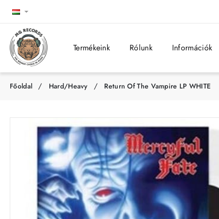
Termékeink
Rólunk
Információk
Hard/Heavy
Return Of The Vampire LP WHITE
h
o
m
e