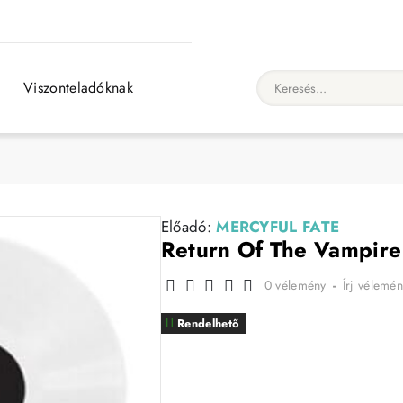
Viszonteladóknak
Keresés...
Előadó:
MERCYFUL FATE
Return Of The Vampir
0 vélemény
-
Írj vélemén
Rendelhető