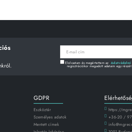
ciós
E-
mail
cím
Elolvastam és megértettem az
Adatvédelmi 
nkról.
regisztrációkor megadott adataim egy részét
GDPR
Elérhetős
Eszköztár
https://mgr
Személyes adatok
+36-20 / 97
Mentett címek
info@mgrec
Jelentés lekérése
1091 Budapes