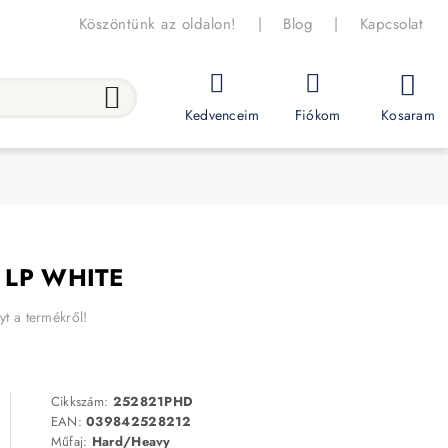
Köszöntünk az oldalon!
|
Blog
|
Kapcsolat
Kosaram
Kedvenceim
Fiókom
e LP WHITE
yt a termékről!
Cikkszám:
252821PHD
EAN:
039842528212
Műfaj:
Hard/Heavy