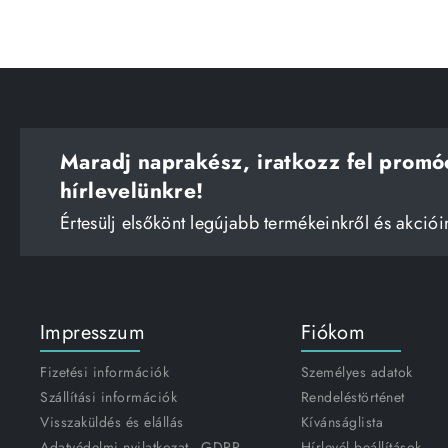
Maradj naprakész, iratkozz fel promó
hírlevelünkre!
Értesülj elsőkönt legújabb termékeinkről és akciói
Impresszum
Fiókom
Fizetési információk
Személyes adatok
Szállítási információk
Rendeléstörténet
Visszaküldés és elállás
Kívánságlista
Adatvédelmi nyilatkozat - GDPR
Hírlevél beállítások