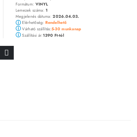
Formátum:
VINYL
Lemezek száma:
1
Megjelenés dátuma:
2026.04.03.
ⓘ
Elérhetőség:
Rendelhető
ⓘ
5-30 munkanap
Várható szállítás:
ⓘ
1390 Ft-tól
Szállítási ár: