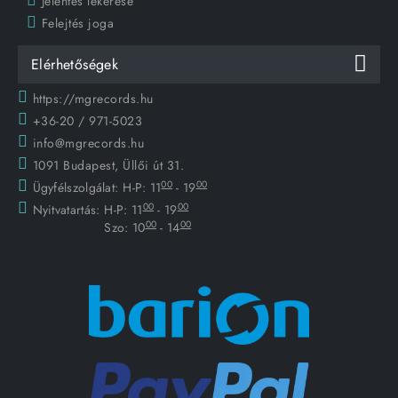
Jelentés lekérése
Felejtés joga
Elérhetőségek
https://mgrecords.hu
+36-20 / 971-5023
info@mgrecords.hu
1091 Budapest, Üllői út 31.
00
00
Ügyfélszolgálat:
H-P: 11
- 19
00
00
Nyitvatartás:
H-P: 11
- 19
00
00
Szo: 10
- 14