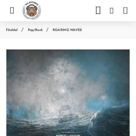
Pop/Rock
ROARING WAVES
h
o
m
e