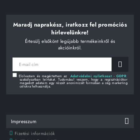
Maradj naprakész, iratkozz fel promóciós
hírlevelünkre!
Értesülj elsőkönt legújabb termékeinkről és
akcióinkról.
E-
mail
cím
Elolvastam és megértettem az
Adatvédelmi nyilatkozat - GDPR
szabályzatban leírtakat. Tudomásul veszem, hogy a regisztrációkor
megadott adataim egy részét anonimizált formában a cég marketing
célokra felhasználja.
Impresszum
Fizetési információk