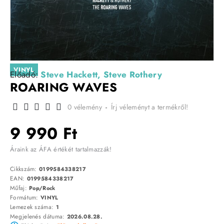
VINYL
Előadó:
Steve Hackett, Steve Rothery
ROARING WAVES
0 vélemény
-
Írj véleményt a termékről!
9 990 Ft
Áraink az ÁFA értékét tartalmazzák!
Cikkszám:
0199584338217
EAN:
0199584338217
Műfaj:
Pop/Rock
Formátum:
VINYL
Lemezek száma:
1
Megjelenés dátuma:
2026.08.28.