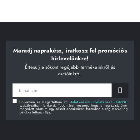
Maradj naprakész, iratkozz fel promóciós
hírlevelünkre!
Értesülj elsőkönt legújabb termékeinkről és
akcióinkról.
E-
mail
cím
Elolvastam és megértettem az
Adatvédelmi nyilatkozat - GDPR
szabályzatban leírtakat. Tudomásul veszem, hogy a regisztrációkor
megadott adataim egy részét anonimizált formában a cég marketing
célokra felhasználja.