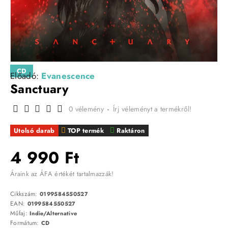
CD
Előadó:
Evanescence
Sanctuary
0 vélemény
-
Írj véleményt a termékről!
Utolsó darab
TOP termék
Raktáron
4 990 Ft
Áraink az ÁFA értékét tartalmazzák!
Cikkszám:
0199584550527
EAN:
0199584550527
Műfaj:
Indie/Alternative
Formátum:
CD