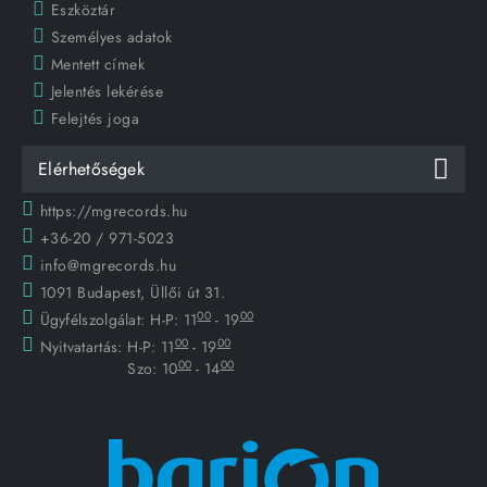
Eszköztár
Személyes adatok
Mentett címek
Jelentés lekérése
Felejtés joga
Elérhetőségek
https://mgrecords.hu
+36-20 / 971-5023
info@mgrecords.hu
1091 Budapest, Üllői út 31.
00
00
Ügyfélszolgálat:
H-P: 11
- 19
00
00
Nyitvatartás:
H-P: 11
- 19
00
00
Szo: 10
- 14