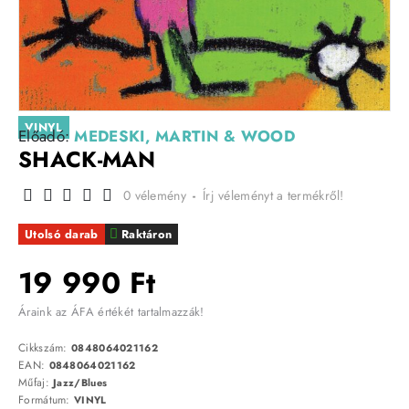
VINYL
Előadó:
MEDESKI, MARTIN & WOOD
SHACK-MAN
0 vélemény
-
Írj véleményt a termékről!
Utolsó darab
Raktáron
19 990 Ft
Áraink az ÁFA értékét tartalmazzák!
Cikkszám:
0848064021162
EAN:
0848064021162
Műfaj:
Jazz/Blues
Formátum:
VINYL