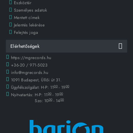
Eszköztár
Személyes adatok
Mentett címek
Jelentés lekérése
Felejtés joga
Elérhetőségek
https://mgrecords.hu
+36-20 / 971-5023
info@mgrecords.hu
1091 Budapest, Üllői út 31.
00
00
Ügyfélszolgálat:
H-P: 11
- 19
00
00
Nyitvatartás:
H-P: 11
- 19
00
00
Szo: 10
- 14