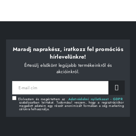
Maradj naprakész, iratkozz fel promóciós
hírlevelünkre!
Értesülj elsőkönt legújabb termékeinkről és
akcióinkról.
E-
mail
cím
Elolvastam és megértettem az
Adatvédelmi nyilatkozat - GDPR
szabályzatban leírtakat. Tudomásul veszem, hogy a regisztrációkor
megadott adataim egy részét anonimizált formában a cég marketing
célokra felhasználja.