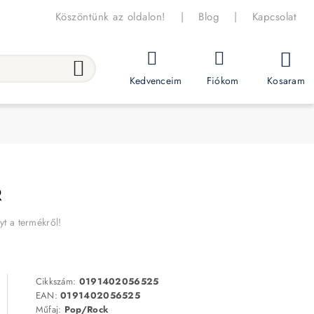
Köszöntünk az oldalon!
|
Blog
|
Kapcsolat
Kosaram
Kedvenceim
Fiókom
R
yt a termékről!
Cikkszám:
0191402056525
EAN:
0191402056525
Műfaj:
Pop/Rock