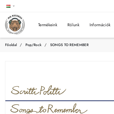
Termékeink
Rólunk
Információk
Pop/Rock
SONGS TO REMEMBER
h
o
m
e