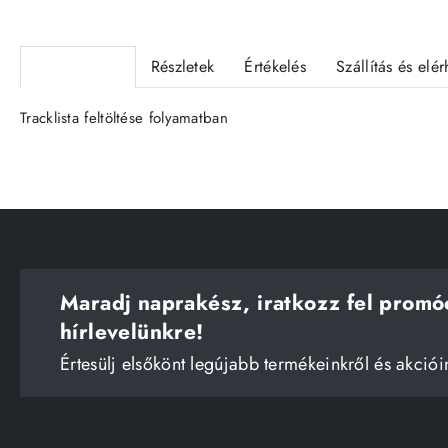
Termékleírás
Részletek
Értékelés
Szállítás és elé
Tracklista feltöltése folyamatban
Maradj naprakész, iratkozz fel promó
hírlevelünkre!
Értesülj elsőkönt legújabb termékeinkről és akciói