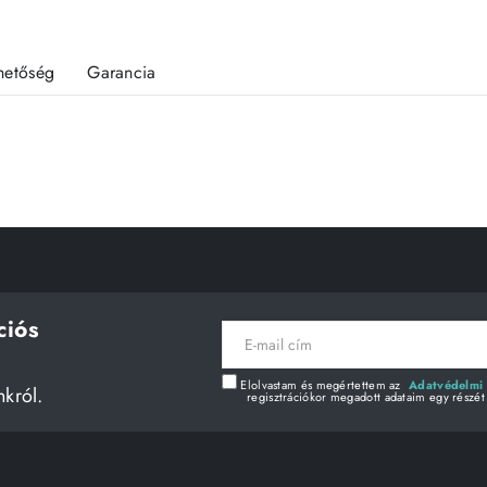
rhetőség
Garancia
ciós
E-
mail
cím
Elolvastam és megértettem az
Adatvédelmi 
nkról.
regisztrációkor megadott adataim egy részét