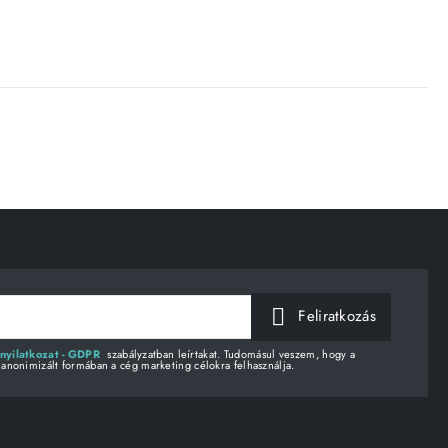
Feliratkozás
nyilatkozat - GDPR
szabályzatban leírtakat. Tudomásul veszem, hogy a
 anonimizált formában a cég marketing célokra felhasználja.