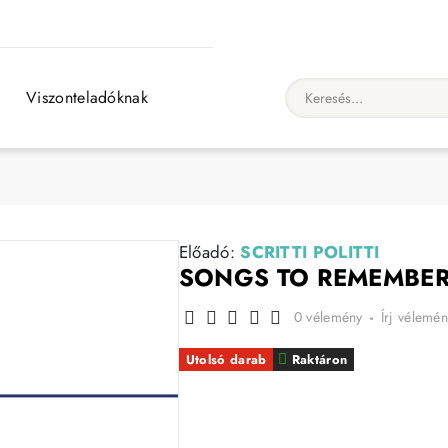
Viszonteladóknak
Keresés...
Előadó:
SCRITTI POLITTI
SONGS TO REMEMBE
0 vélemény
-
Írj vélemén
Utolsó darab
Raktáron