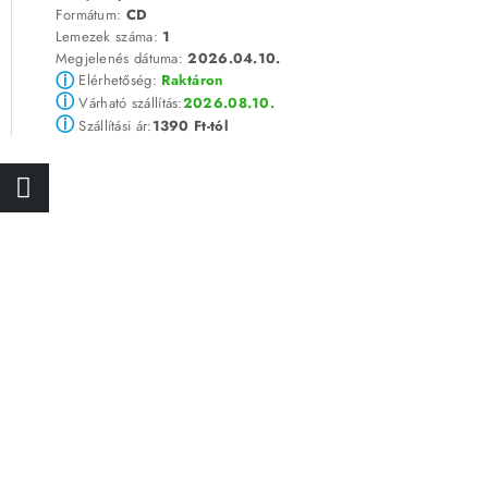
Formátum:
CD
Lemezek száma:
1
Megjelenés dátuma:
2026.04.10.
ⓘ
Elérhetőség:
Raktáron
ⓘ
2026.08.10.
Várható szállítás:
ⓘ
1390 Ft-tól
Szállítási ár: