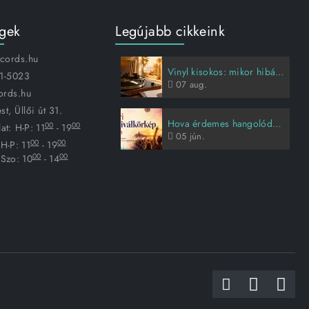
égek
Legújabb cikkeink
ecords.hu
Vinyl kisokos: mikor hibás a lemez, és hogyan vigyázz rá?
1-5023
07
aug.
ords.hu
t, Üllői út 31.
Hova érdemes hangolódni idén nyáron?
00
00
at:
H-P: 11
- 19
05
jún.
00
00
H-P: 11
- 19
00
00
Szo: 10
- 14