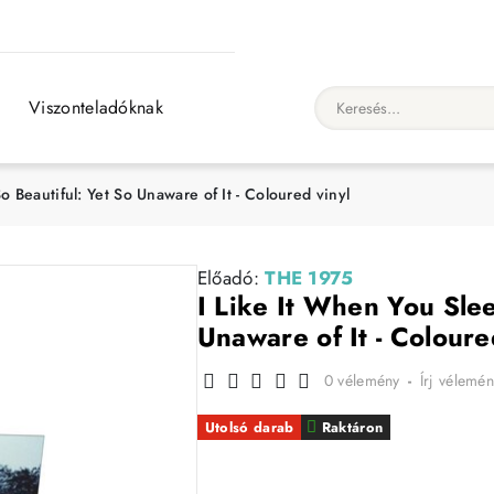
Viszonteladóknak
Keresés...
o Beautiful: Yet So Unaware of It - Coloured vinyl
Előadó:
THE 1975
I Like It When You Slee
Unaware of It - Coloure
0 vélemény
-
Írj vélemén
Utolsó darab
Raktáron