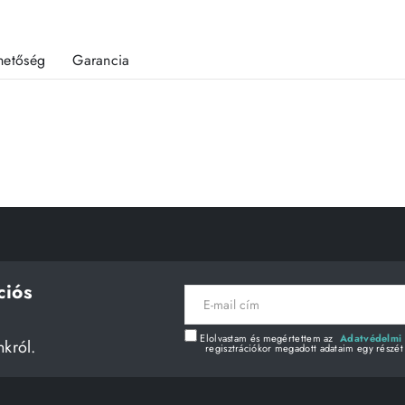
rhetőség
Garancia
ciós
E-
mail
cím
Elolvastam és megértettem az
Adatvédelmi 
nkról.
regisztrációkor megadott adataim egy részét