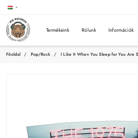
Termékeink
Rólunk
Információk
Pop/Rock
I Like It When You Sleep for You Are S
h
o
m
e