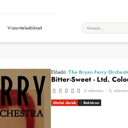
Viszonteladóknak
Keresés...
Előadó:
The Bryan Ferry Orchest
Bitter-Sweet - Ltd. Colo
0 vélemény
-
Írj vélemén
Utolsó darab
Raktáron