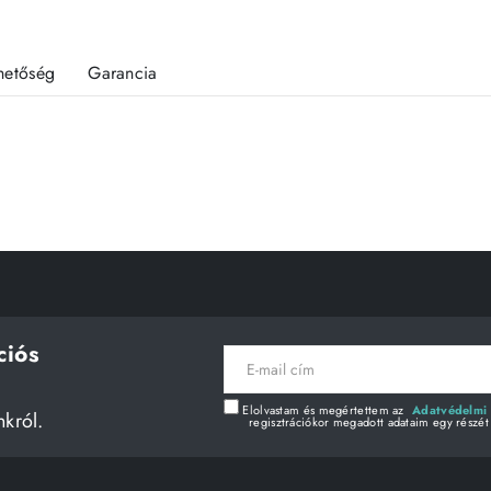
rhetőség
Garancia
ciós
E-
mail
cím
Elolvastam és megértettem az
Adatvédelmi 
nkról.
regisztrációkor megadott adataim egy részét