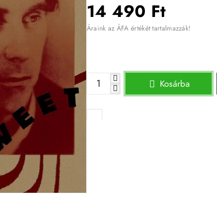
14 490 Ft
Áraink az ÁFA értékét tartalmazzák!
Kosárba