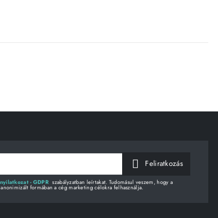
Feliratkozás
nyilatkozat - GDPR
szabályzatban leírtakat. Tudomásul veszem, hogy a
 anonimizált formában a cég marketing célokra felhasználja.