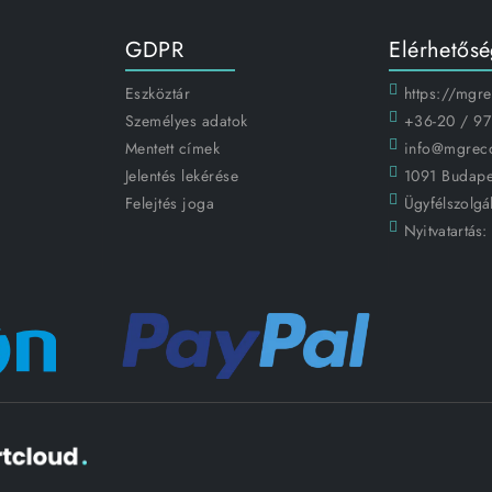
GDPR
Elérhetős
Eszköztár
https://mgr
Személyes adatok
+36-20 / 97
Mentett címek
info@mgrec
Jelentés lekérése
1091 Budapes
Felejtés joga
Ügyfélszolgál
Nyitvatartás: