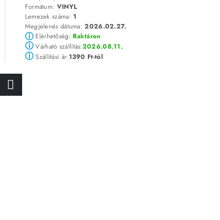
Formátum:
VINYL
Lemezek száma:
1
Megjelenés dátuma:
2026.02.27.
ⓘ
Elérhetőség:
Raktáron
ⓘ
2026.08.11.
Várható szállítás:
ⓘ
1390 Ft-tól
Szállítási ár: