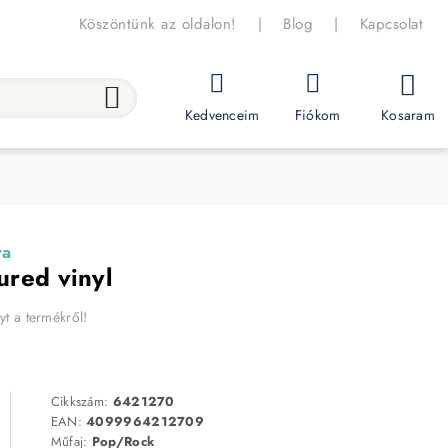
Köszöntünk az oldalon!
|
Blog
|
Kapcsolat
Kosaram
Kedvenceim
Fiókom
ra
ured vinyl
yt a termékről!
Cikkszám:
6421270
EAN:
4099964212709
Műfaj:
Pop/Rock