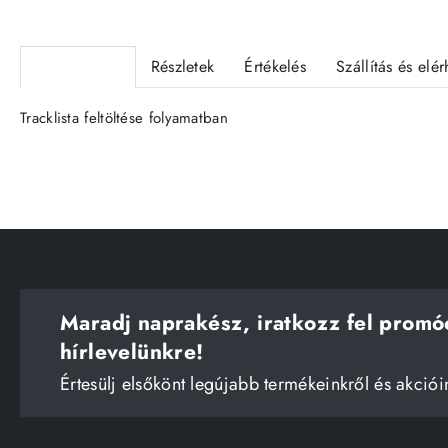
Termékleírás
Részletek
Értékelés
Szállítás és elé
Tracklista feltöltése folyamatban
Maradj naprakész, iratkozz fel promó
hírlevelünkre!
Értesülj elsőkönt legújabb termékeinkről és akciói