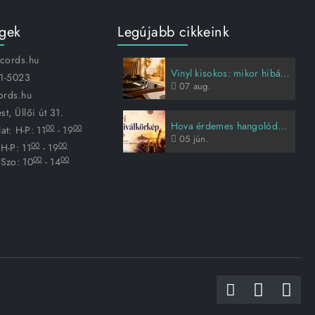
égek
Legújabb cikkeink
ecords.hu
Vinyl kisokos: mikor hibás a lemez, és hogyan vigyázz rá?
1-5023
07
aug.
ords.hu
t, Üllői út 31.
Hova érdemes hangolódni idén nyáron?
00
00
at:
H-P: 11
- 19
05
jún.
00
00
H-P: 11
- 19
00
00
Szo: 10
- 14