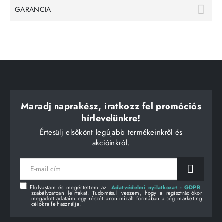
GARANCIA
Maradj naprakész, iratkozz fel promóciós
hírlevelünkre!
Értesülj elsőkönt legújabb termékeinkről és
akcióinkról.
E-
mail
cím
Elolvastam és megértettem az
Adatvédelmi nyilatkozat - GDPR
szabályzatban leírtakat. Tudomásul veszem, hogy a regisztrációkor
megadott adataim egy részét anonimizált formában a cég marketing
célokra felhasználja.