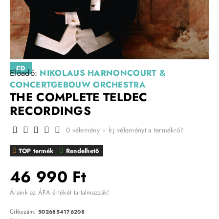
CD
Előadó:
NIKOLAUS HARNONCOURT &
CONCERTGEBOUW ORCHESTRA
THE COMPLETE TELDEC
RECORDINGS
0 vélemény
-
Írj véleményt a termékről!
TOP termék
Rendelhető
46 990 Ft
Áraink az ÁFA értékét tartalmazzák!
Cikkszám:
5026854176208