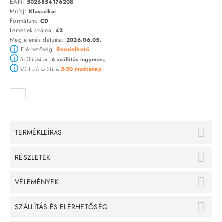
EAN:
5026854176208
Műfaj:
Klasszikus
Formátum:
CD
Lemezek száma:
42
Megjelenés dátuma:
2026.06.05.
ⓘ
Elérhetőség:
Rendelhető
ⓘ
Szállítási ár:
A szállítás ingyenes.
ⓘ
5-30 munkanap
Várható szállítás:
TERMÉKLEÍRÁS
RÉSZLETEK
VÉLEMÉNYEK
SZÁLLÍTÁS ÉS ELÉRHETŐSÉG