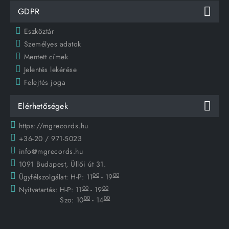
GDPR
Eszköztár
Személyes adatok
Mentett címek
Jelentés lekérése
Felejtés joga
Elérhetőségek
https://mgrecords.hu
+36-20 / 971-5023
info@mgrecords.hu
1091 Budapest, Üllői út 31.
00
00
Ügyfélszolgálat:
H-P: 11
- 19
00
00
Nyitvatartás:
H-P: 11
- 19
00
00
Szo: 10
- 14