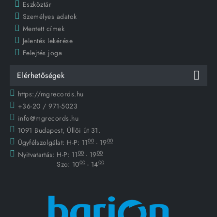
Eszköztár
Személyes adatok
Mentett címek
Jelentés lekérése
Felejtés joga
Elérhetőségek
https://mgrecords.hu
+36-20 / 971-5023
info@mgrecords.hu
1091 Budapest, Üllői út 31.
00
00
Ügyfélszolgálat:
H-P: 11
- 19
00
00
Nyitvatartás:
H-P: 11
- 19
00
00
Szo: 10
- 14