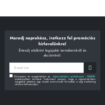
Maradj naprakész, iratkozz fel promóciós
hírlevelünkre!
Értesülj elsőkönt legújabb termékeinkről és
akcióinkról.
E-
mail
cím
Elolvastam és megértettem az
Adatvédelmi nyilatkozat - GDPR
szabályzatban leírtakat. Tudomásul veszem, hogy a regisztrációkor
megadott adataim egy részét anonimizált formában a cég marketing
célokra felhasználja.