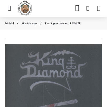
Hard/Heavy
The Puppet Master LP WHITE
h
o
m
e