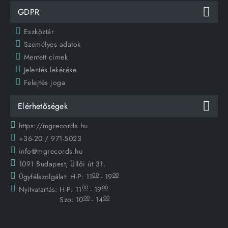
GDPR
Eszköztár
Személyes adatok
Mentett címek
Jelentés lekérése
Felejtés joga
Elérhetőségek
https://mgrecords.hu
+36-20 / 971-5023
info@mgrecords.hu
1091 Budapest, Üllői út 31.
00
00
Ügyfélszolgálat:
H-P: 11
- 19
00
00
Nyitvatartás:
H-P: 11
- 19
00
00
Szo: 10
- 14