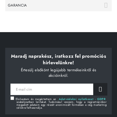
GARANCIA
Maradj naprakész, iratkozz fel promóciós
hírlevelünkre!
Értesülj elsőkönt legújabb termékeinkről és
akcióinkról.
E-
mail
cím
Elolvastam és megértettem az
Adatvédelmi nyilatkozat - GDPR
szabályzatban leírtakat. Tudomásul veszem, hogy a regisztrációkor
megadott adataim egy részét anonimizált formában a cég marketing
célokra felhasználja.