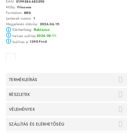
EAN:
0199584482590
Műfaj:
Filmzene
Formátum:
BRD
Lemezek száma:
1
Megjelenés dátuma:
2026.06.19.
ⓘ
Elérhetőség:
Raktáron
ⓘ
2026.08.11.
Várható szállítás:
ⓘ
1390 Ft-tól
Szállítási ár:
TERMÉKLEÍRÁS
RÉSZLETEK
VÉLEMÉNYEK
SZÁLLÍTÁS ÉS ELÉRHETŐSÉG