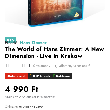
BRD
Előadó:
Hans Zimmer
The World of Hans Zimmer: A New
Dimension - Live in Krakow
0 vélemény
-
Írj véleményt a termékről!
Utolsó darab
TOP termék
Raktáron
4 990 Ft
Áraink az ÁFA értékét tartalmazzák!
Cikkszám:
0199584482590