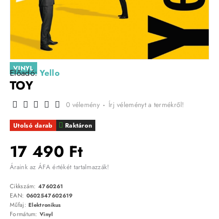
VINYL
Előadó:
Yello
TOY
0 vélemény
-
Írj véleményt a termékről!
Utolsó darab
Raktáron
17 490 Ft
Áraink az ÁFA értékét tartalmazzák!
Cikkszám:
4760261
EAN:
0602547602619
Műfaj:
Elektronikus
Formátum:
Vinyl