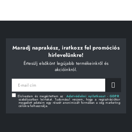
Maradj naprakész, iratkozz fel promóciós
hírlevelünkre!
Értesülj elsőkönt legújabb termékeinkről és
akcióinkról.
E-
mail
cím
Elolvastam és megértettem az
Adatvédelmi nyilatkozat - GDPR
szabályzatban leírtakat. Tudomásul veszem, hogy a regisztrációkor
megadott adataim egy részét anonimizált formában a cég marketing
célokra felhasználja.