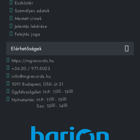
Eszköztár
Személyes adatok
Mentett címek
Jelentés lekérése
Felejtés joga
Elérhetőségek
https://mgrecords.hu
+36-20 / 971-5023
info@mgrecords.hu
1091 Budapest, Üllői út 31.
00
00
Ügyfélszolgálat:
H-P: 11
- 19
00
00
Nyitvatartás:
H-P: 11
- 19
00
00
Szo: 10
- 14