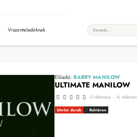
Viszonteladóknak
Keresés...
Előadó:
BARRY MANILOW
ULTIMATE MANILOW
0 vélemény
-
Írj vélemén
Utolsó darab
Raktáron