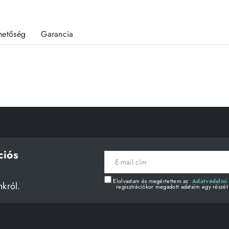
rhetőség
Garancia
ciós
E-
mail
cím
Elolvastam és megértettem az
Adatvédelmi 
nkról.
regisztrációkor megadott adataim egy részét