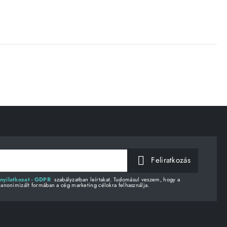
Feliratkozás
nyilatkozat - GDPR
szabályzatban leírtakat. Tudomásul veszem, hogy a
 anonimizált formában a cég marketing célokra felhasználja.