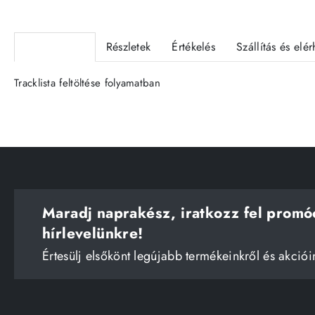
Termékleírás
Részletek
Értékelés
Szállítás és elé
Tracklista feltöltése folyamatban
Maradj naprakész, iratkozz fel promó
hírlevelünkre!
Értesülj elsőkönt legújabb termékeinkről és akciói