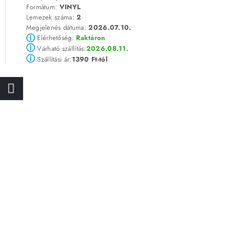
Formátum:
VINYL
Lemezek száma:
2
Megjelenés dátuma:
2026.07.10.
ⓘ
Elérhetőség:
Raktáron
ⓘ
2026.08.11.
Várható szállítás:
ⓘ
1390 Ft-tól
Szállítási ár: