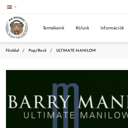
Termékeink
Rólunk
Információk
Pop/Rock
ULTIMATE MANILOW
h
o
m
e