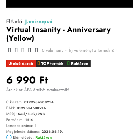
Előadó:
Jamiroquai
Virtual Insanity - Anniversary
(Yellow)
0 vélemény
-
Írj véleményt a termékről!
Utolsó darab
TOP termék
Raktáron
6 990 Ft
Áraink az ÁFA értékét tartalmazzák!
Cikkszám:
0199584508214
EAN:
0199584508214
Műfaj:
Soul/Funk/R&B
Formátum:
12IN
Lemezek száma:
1
Megjelenés dátuma:
2026.06.19.
ⓘ
Elérhetőség:
Raktáron