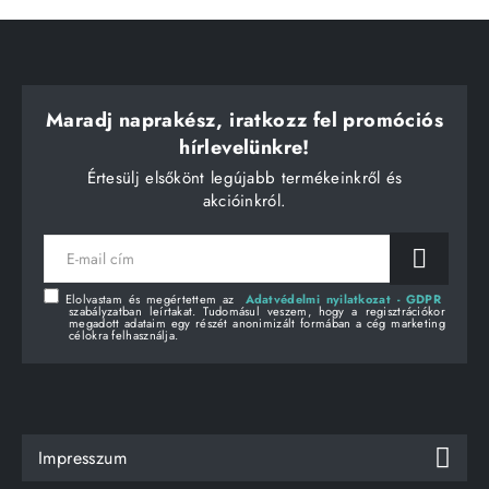
Maradj naprakész, iratkozz fel promóciós
hírlevelünkre!
Értesülj elsőkönt legújabb termékeinkről és
akcióinkról.
E-
mail
cím
Elolvastam és megértettem az
Adatvédelmi nyilatkozat - GDPR
szabályzatban leírtakat. Tudomásul veszem, hogy a regisztrációkor
megadott adataim egy részét anonimizált formában a cég marketing
célokra felhasználja.
Impresszum