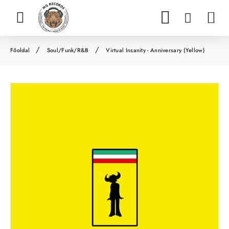
Soul/Funk/R&B
Virtual Insanity - Anniversary (Yellow)
h
o
m
e