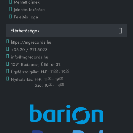
Mentett címek
Jelentés lekérése
Felejtés joga
Elérhetőségek
https://mgrecords.hu
+36-20 / 971-5023
info@mgrecords.hu
1091 Budapest, Üllői út 31.
00
00
Ügyfélszolgálat:
H-P: 11
- 19
00
00
Nyitvatartás:
H-P: 11
- 19
00
00
Szo: 10
- 14