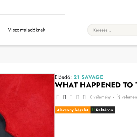
Viszonteladóknak
Keresés...
Előadó:
21 SAVAGE
WHAT HAPPENED TO T
0 vélemény
-
Írj vélemén
Alacsony készlet
Raktáron