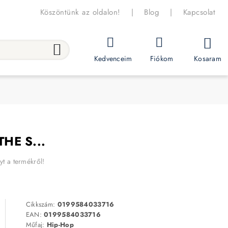
Köszöntünk az oldalon!
|
Blog
|
Kapcsolat
Kosaram
Kedvenceim
Fiókom
HE S...
yt a termékről!
Cikkszám:
0199584033716
EAN:
0199584033716
Műfaj:
Hip-Hop