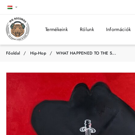
Termékeink
Rólunk
Információk
Hip-Hop
WHAT HAPPENED TO THE S...
h
o
m
e