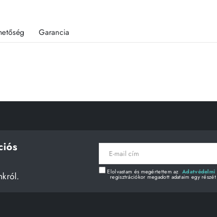
rhetőség
Garancia
ciós
E-
mail
cím
Elolvastam és megértettem az
Adatvédelmi 
nkról.
regisztrációkor megadott adataim egy részét