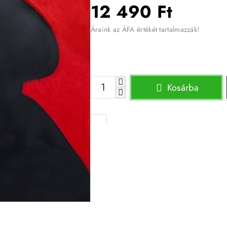
12 490 Ft
Áraink az ÁFA értékét tartalmazzák!
Kosárba