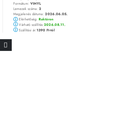
Formátum:
VINYL
Lemezek száma:
2
Megjelenés dátuma:
2026.06.05.
ⓘ
Elérhetőség:
Raktáron
ⓘ
2026.08.11.
Várható szállítás:
ⓘ
1390 Ft-tól
Szállítási ár: