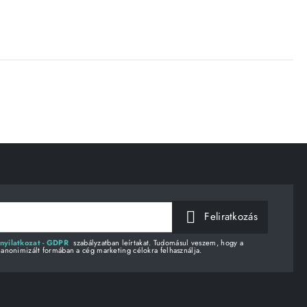
Feliratkozás
nyilatkozat - GDPR
szabályzatban leírtakat. Tudomásul veszem, hogy a
 anonimizált formában a cég marketing célokra felhasználja.