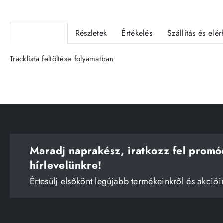
Termékleírás
Részletek
Értékelés
Szállítás és elé
Tracklista feltöltése folyamatban
Maradj naprakész, iratkozz fel promó
hírlevelünkre!
Értesülj elsőkönt legújabb termékeinkről és akciói